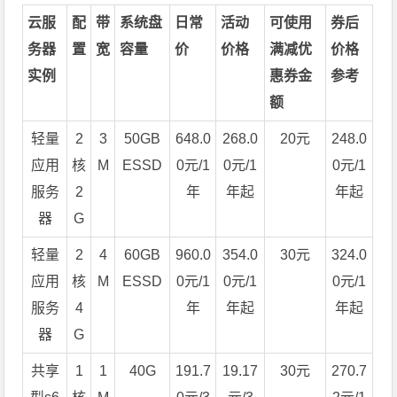
云服
配
带
系统盘
日常
活动
可使用
券后
务器
置
宽
容量
价
价格
满减优
价格
实例
惠券金
参考
额
轻量
2
3
50GB
648.0
268.0
20元
248.0
应用
核
M
ESSD
0元/1
0元/1
0元/1
服务
2
年
年起
年起
器
G
轻量
2
4
60GB
960.0
354.0
30元
324.0
应用
核
M
ESSD
0元/1
0元/1
0元/1
服务
4
年
年起
年起
器
G
共享
1
1
40G
191.7
19.17
30元
270.7