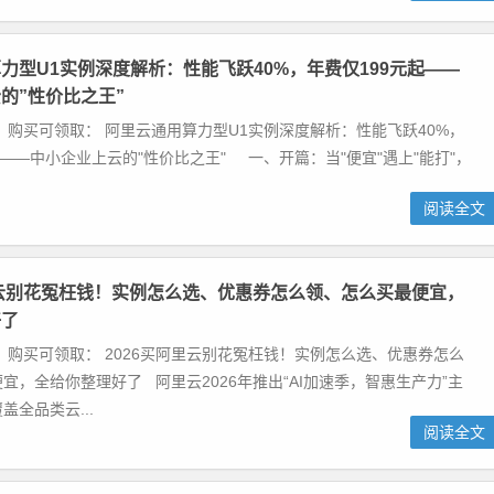
力型U1实例深度解析：性能飞跃40%，年费仅199元起——
的”性价比之王”
 购买可领取： 阿里云通用算力型U1实例深度解析：性能飞跃40%，
起——中小企业上云的"性价比之王" 一、开篇：当"便宜"遇上"能打"，
阅读全文
里云别花冤枉钱！实例怎么选、优惠券怎么领、怎么买最便宜，
好了
 购买可领取： 2026买阿里云别花冤枉钱！实例怎么选、优惠券怎么
宜，全给你整理好了 阿里云2026年推出“AI加速季，智惠生产力”主
盖全品类云...
阅读全文