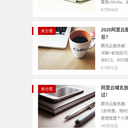
算型c9i/c9a、通
07月06日
2026阿里
未分类
总?
腾讯云服务器：
详解+省钱技巧
持ECS、RDS数
07月01日
阿里云域名放
未分类
过！
腾讯云服务器：
1折特惠，限时
是想搭建个人博客
06月26日