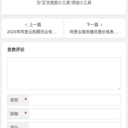
为“正文底部小工具”添加小工具
上一篇
下一篇
2024年阿里云和腾讯云有哪些便宜的云服务器？价格是多少？
阿里云服务器优惠价格表 日常价、活动价及券后优惠价格参考
文章导航
发表评论
*
昵称
*
邮箱
网址