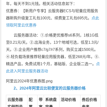
年，每天不到1元钱。相关活动信息如下：
优惠券：【新用户专享】云服务器ECS与轻量应用服务
器新购升级复工礼包100元、续费复工礼包695元。
点此
领取阿里云优惠券
云服务器活动：①.价格更优推荐s6系列，1核1G低
至0.21元/天。②.出海业务，13个地域可选，低至1.3元/
天。③.企业用户推荐c7/g7/r7系列，购买立减1500元。
④.轻负载场景推荐轻量应用服务器，低至268元/年。⑤.
精选产品，免费试用1个月，基础版、企业版二选一。
点
此进入阿里云服务器活动
阿里云2024年优惠券图.png
2、2024年阿里云比较便宜的云服务器价格
云服务器
配
带
系统盘
活动价格
券后价格
实例型号
置
宽
容量
参考