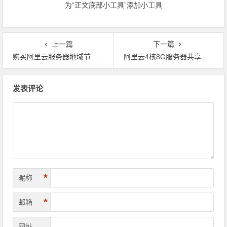
级实例限时特惠，不容错过！领
级实例限时特惠，不容错过！
为“正文底部小工具”添加小工具
代金券
上一篇
下一篇
购买阿里云服务器地域节点如何选择？
阿里云4核8G服务器共享型s6和计算型c6如何选择？
文章导航
发表评论
*
昵称
*
邮箱
网址