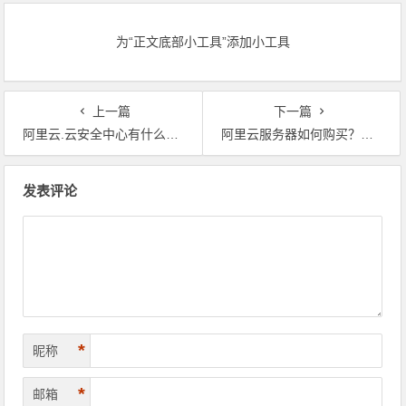
券
为“正文底部小工具”添加小工具
上一篇
下一篇
阿里云.云安全中心有什么用？应用场景及收费标准是怎样的？代金券
阿里云服务器如何购买？三种购买阿里云服务器方式教程分享 领代金券
文章导航
发表评论
*
昵称
*
邮箱