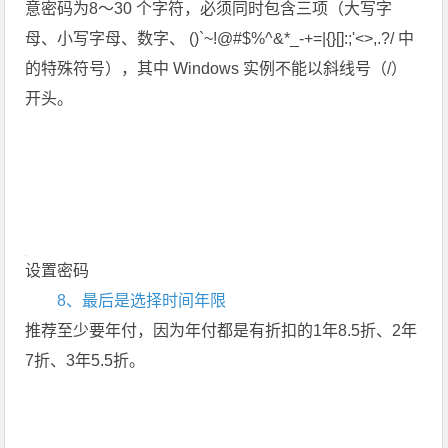
意密码为8～30 个字符，必须同时包含三项（大写字
母、小写字母、数字、 ()`~!@#$%^&*_-+=|{}[]:;'<>,.?/ 中
的特殊符号），其中 Windows 实例不能以斜线号（/）
开头。
设置密码
8、最后是选择时间年限
推荐至少要年付，因为年付都是有折扣的1年8.5折、2年
7折、3年5.5折。