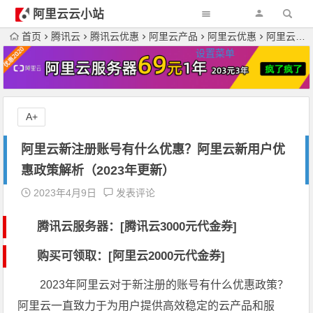
阿里云云小站
首页
腾讯云
腾讯云优惠
阿里云产品
阿里云优惠
阿里云新注册账号有什么优惠？阿里云新用户优惠政策解析（2023年更新）
设置菜单
A+
阿里云新注册账号有什么优惠？阿里云新用户优
惠政策解析（2023年更新）
2023年4月9日
发表评论
腾讯云服务器：[
腾讯云3000元代金券
]
购买可领取：[阿里云2000元代金券]
2023年阿里云对于新注册的账号有什么优惠政策？
阿里云一直致力于为用户提供高效稳定的云产品和服