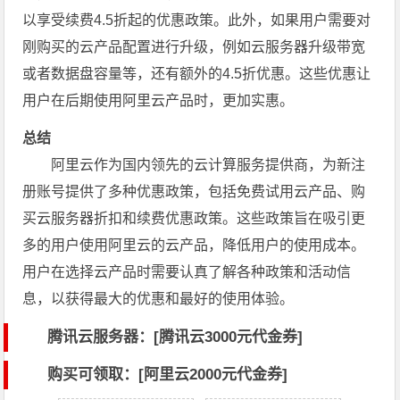
以享受续费4.5折起的优惠政策。此外，如果用户需要对
刚购买的云产品配置进行升级，例如云服务器升级带宽
或者数据盘容量等，还有额外的4.5折优惠。这些优惠让
用户在后期使用阿里云产品时，更加实惠。
总结
阿里云作为国内领先的云计算服务提供商，为新注
册账号提供了多种优惠政策，包括免费试用云产品、购
买云服务器折扣和续费优惠政策。这些政策旨在吸引更
多的用户使用阿里云的云产品，降低用户的使用成本。
用户在选择云产品时需要认真了解各种政策和活动信
息，以获得最大的优惠和最好的使用体验。
腾讯云服务器：[
腾讯云3000元代金券
]
购买可领取：[阿里云2000元代金券]