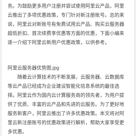
务。为鼓励更多用户注册并尝试使用阿里云产品，阿里
云推出了多项优惠政策，专门针对新注册账号。总的来
说，阿里云对新账号有免费试用云产品、购买云服务器
超低折扣、首次续费享优惠等方面的优惠，下面小编来
逐一介绍下阿里云新用户优惠政策，以供参考。
阿里云服务器优势图.jpg
随着云计算技术的不断发展，云服务器、云数据库
等云产品已经成为企业建设智能化信息系统的最佳选
择。阿里云作为国内云计算服务商的领先者，为用户提
供了优质、丰富的云产品和先进的云服务。为了更好地
服务新客户，阿里云推出了许多优惠政策。本文将对阿
里云新注册账号的优惠政策进行解析，帮助大家享受更
多优惠。