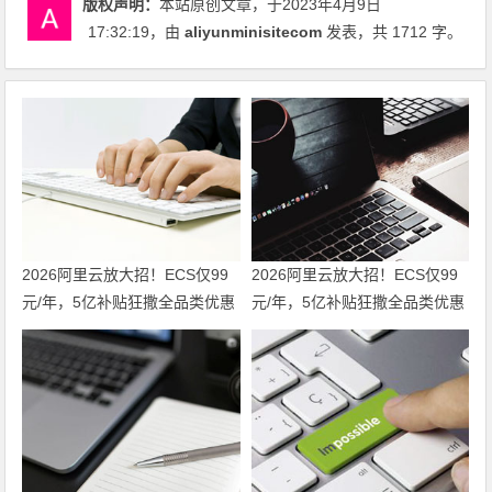
版权声明：
本站原创文章，于2023年4月9日
17:32:19
，由
aliyunminisitecom
发表，共 1712 字。
2026阿里云放大招！ECS仅99
2026阿里云放大招！ECS仅99
元/年，5亿补贴狂撒全品类优惠
元/年，5亿补贴狂撒全品类优惠
券，手把手教你省钱 领代金券
券，手把手教你省钱