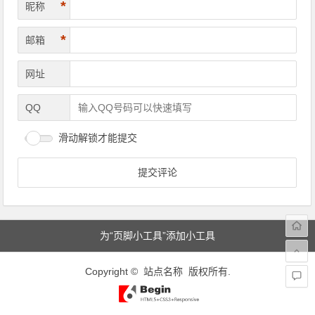
*
昵称
*
邮箱
网址
QQ
滑动解锁才能提交
为“页脚小工具”添加小工具
Copyright © 站点名称 版权所有.