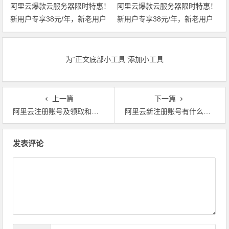
阿里云爆款云服务器限时特惠！
阿里云爆款云服务器限时特惠！
新用户专享38元/年，新老用户
新用户专享38元/年，新老用户
均享99元/年，支持全场景一键
均享99元/年，支持全场景一键
部署，轻松开服 领代金券
部署，轻松开服
为“正文底部小工具”添加小工具
上一篇
下一篇
阿里云注册账号及领取和使用阿里云优惠券教程 代金券优惠券
阿里云新注册账号有什么优惠？阿里云新用户优惠政策解析（2023年更新） 领代金券
文章导航
发表评论