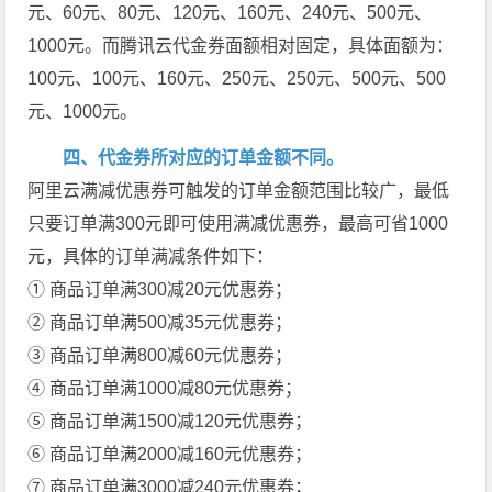
元、60元、80元、120元、160元、240元、500元、
1000元。而腾讯云代金券面额相对固定，具体面额为：
100元、100元、160元、250元、250元、500元、500
元、1000元。
四、代金券所对应的订单金额不同。
阿里云满减优惠券可触发的订单金额范围比较广，最低
只要订单满300元即可使用满减优惠券，最高可省1000
元，具体的订单满减条件如下：
① 商品订单满300减20元优惠券；
② 商品订单满500减35元优惠券；
③ 商品订单满800减60元优惠券；
④ 商品订单满1000减80元优惠券；
⑤ 商品订单满1500减120元优惠券；
⑥ 商品订单满2000减160元优惠券；
⑦ 商品订单满3000减240元优惠券；