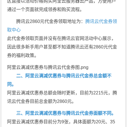
区直接以活动价格购买阿里云服务器云产品，方便用户
通过一个页面就完成领券和购买流程。
腾讯云2860元代金券领取地址为：
腾讯云代金券领
取中心
此代金券领取页面并没有在腾讯云官网活动中心展示，
因此很多新手用户甚至都不知道腾讯云还有2860元代金
券的福利政策。
阿里云满减优惠券与腾讯云代金券图.png
二、阿里云满减优惠券与腾讯云代金券总金额不
同。
阿里云满减优惠券总额会随时更新，目前为2215元，腾
讯云代金券目前总金额为2860元。
三、阿里云满减优惠券与腾讯云代金券面额不同。
阿里云满减优惠券目前分为9张，具体面额为20元、35