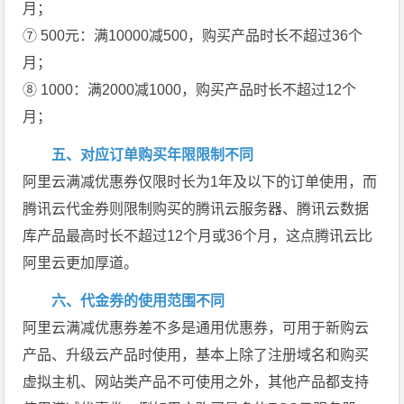
月；
⑦ 500元：满10000减500，购买产品时长不超过36个
月；
⑧ 1000：满2000减1000，购买产品时长不超过12个
月；
五、对应订单购买年限限制不同
阿里云满减优惠券仅限时长为1年及以下的订单使用，而
腾讯云代金券则限制购买的腾讯云服务器、腾讯云数据
库产品最高时长不超过12个月或36个月，这点腾讯云比
阿里云更加厚道。
六、代金券的使用范围不同
阿里云满减优惠券差不多是通用优惠券，可用于新购云
产品、升级云产品时使用，基本上除了注册域名和购买
虚拟主机、网站类产品不可使用之外，其他产品都支持