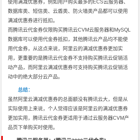
使用满减优惠券，例如用户购买最多的ECS云服务器、
数据库类、短信类、云盾类、防火墙类产品都可以使用
满减优惠券进行抵扣。
而腾讯云代金券仅限购买腾讯云CVM云服务器和MySQL
数据库可以使用代金券抵扣，其他腾讯云产品均不能使
用代金券，从这点来说，阿里云的满减优惠券更加实
用，更重要的是腾讯云代金券不支持购买腾讯云促销活
动产品，而阿里云满减优惠券可支持购买腾讯云促销活
动中的绝大部分云产品。
总结：
虽然阿里云满减优惠券的总面额没有腾讯云大，但是从
实际使用上来说，个人觉得应该是阿里云的满减优惠券
更加实用，腾讯云代金券更适用于通过云服务器CVM产
品页下单购买时使用。