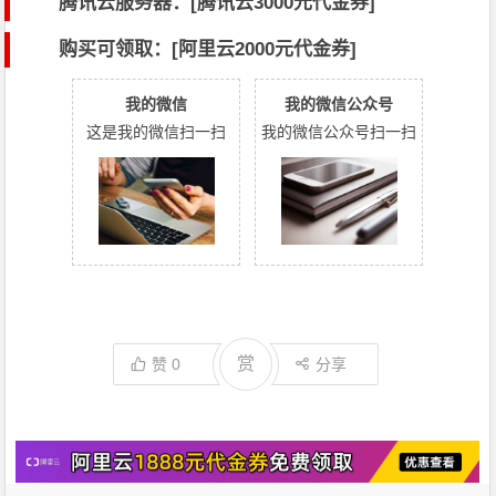
腾讯云服务器：[
腾讯云3000元代金券
]
购买可领取：[阿里云2000元代金券]
我的微信
我的微信公众号
这是我的微信扫一扫
我的微信公众号扫一扫
赏
赞
0
分享