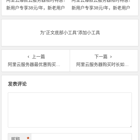
阿里云爆款云服务器限时特惠！
阿里云爆款云服务器限时特惠！
新用户专享38元/年，新老用户
新用户专享38元/年，新老用户
均享99元/年，支持全场景一键
均享99元/年，支持全场景一键
部署，轻松开服 领代金券
部署，轻松开服
为“正文底部小工具”添加小工具
上一篇
下一篇
阿里云服务器最优惠购买平台_最优惠活动云小站会场
阿里云服务器购买时长如何选择？1个月、3个月和1年哪个更好？
文章导航
发表评论
*
昵称