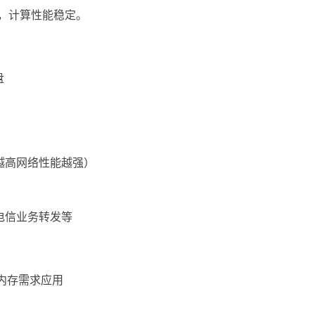
ake），计算性能稳定。
盘
越高网络性能越强）
电信业务转发等
大内存需求应用