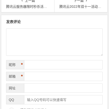
上一篇
下一篇
腾讯云服务器限时秒杀活动,2核4G内存3M带宽阿里云腾讯云代金券优惠券
腾讯云2022年双十一活动有哪些云产品值得入手？腾讯云代金券优惠券
文章导航
发表评论
*
昵称
*
邮箱
网址
QQ