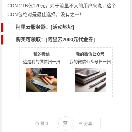
CDN 2TB仅120元，对于流量不大的用户来说，这个
CDN包绝对是最佳选择，没有之一！
阿里云服务器：[活动地址]
购买可领取：[阿里云2000元代金券]
我的微信
我的微信公众号
这是我的微信扫一扫
我的微信公众号扫一扫
赏
赞
0
分享