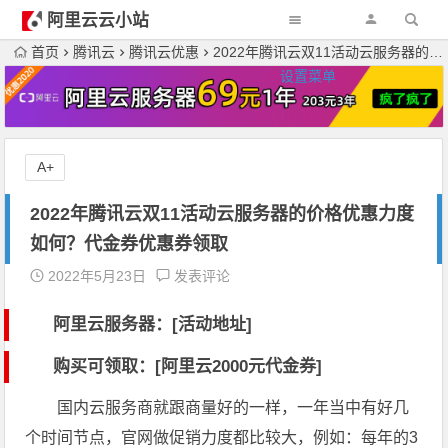
阿里云云小站
首页
腾讯云
腾讯云优惠
2022年腾讯云双11活动云服务器的价格优惠力度如何？代金券优惠券领取
设置菜单
A+
2022年腾讯云双11活动云服务器的价格优惠力度
如何？代金券优惠券领取
2022年5月23日
发表评论
阿里云服务器：[活动地址]
购买可领取：[阿里云2000元代金券]
国内云服务商就跟商量好的一样，一年当中有好几
个时间节点，官网做促销力度都比较大，例如：每年的3