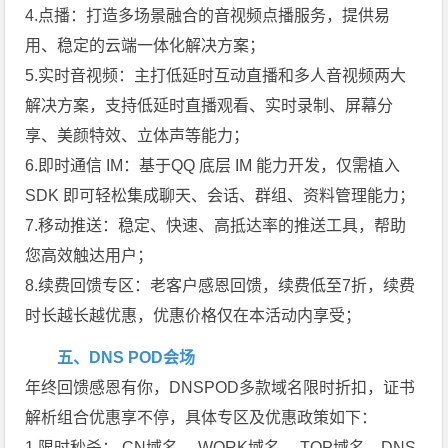
4.点播：打造多场景融合的音视频点播服务，提供易
用、稳定的云端一体化解决方案；
5.实时音视频：主打低延时互动直播和多人音视频两大
解决方案，支持低延时直播观看、实时录制、屏幕分
享、美颜特效、立体声等能力；
6.即时通信 IM：基于QQ 底层 IM 能力开发，仅需植入
SDK 即可轻松集成聊天、会话、群组、资料管理能力；
7.移动推送：稳定、快速、高抵达率的推送工具，帮助
您高效触达用户；
8.续费回馈专区：老客户感恩回馈，续费低至7折，续费
时长越长越优惠，优惠价格仅在本活动内享受；
五、DNS POD会场
年终回馈感恩有你，DNSPOD多款域名限时折扣，证书
解析组合优惠享不停，具体专区及优惠政策如下：
1.限时秒杀：.CN域名、.WORK域名、.TOP域名、DNS