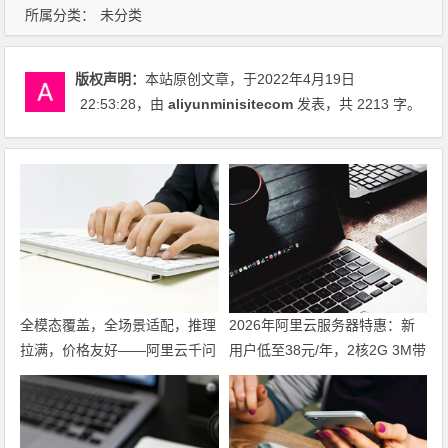
所属分类：
未分类
版权声明：
本站原创文章，于2022年4月19日
22:53:28
，由
aliyunminisitecom
发表，共 2213 字。
全模态覆盖，全场景适配，推理
2026年阿里云服务器特惠：新
拉满，价格友好——阿里云千问
用户低至38元/年，2核2G 3M带
大模型，企业AI落地，选它就对
宽99元/年，续费不涨价同价
了。
续。