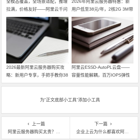
全模态覆盖，全场景适配，推理
2026年阿里云服务器特惠：新
拉满，价格友好——阿里云千问
用户低至38元/年，2核2G 3M带
大模型，企业AI落地，选它就对
宽99元/年，续费不涨价同价
了。
续。
2026最新阿里云服务器购买攻
阿里云ESSD-AutoPL云盘——
略：新用户专享，手把手教你38
容量性能解耦，百万IOPS弹性
元/年起拿下ECS！
可调，按需付费，是降本的最优
之选。
为“正文底部小工具”添加小工具
上一篇
下一篇
阿里云服务器购买太贵？聪明的用户都是这样买的
企业上云为什么都喜欢阿里云？