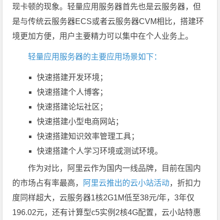
现卡顿的现象。轻量应用服务器首先也是云服务器，但
是与传统云服务器ECS或者云服务器CVM相比，搭建环
境更加方便，用户主要精力可以集中在个人业务上。
轻量应用服务器的主要应用场景如下：
快速搭建开发环境；
快速搭建个人博客；
快速搭建论坛社区；
快速搭建小型电商网站；
快速搭建知识效率管理工具；
快速搭建个人学习环境或测试环境。
作为对比，阿里云作为国内一线品牌，目前在国内
的市场占有率最高，
阿里云推出的云小站活动
，折扣力
度同样超大，云服务器1核2G1M低至38元/年，3年仅
196.02元，还有计算型c5实例2核4G配置，云小站特惠