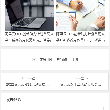
续费同价不涨价！领代金券
续费同价不涨价！
阿里云OPC创新助力计划重磅来
阿里云OPC创新助力计划重磅来
袭！新客首月仅需10元，返券高
袭！新客首月仅需10元，返券高
达100万Token，创业路上一路
达100万Token，创业路上一路
护航！领代金券
护航！
为“正文底部小工具”添加小工具
上一篇
下一篇
2022腾讯云双11活动续费优惠，2.5折起
腾讯云双十二活动云服务器最低1年50元，3年150元，企业用户最低0.4折起
文章导航
发表评论