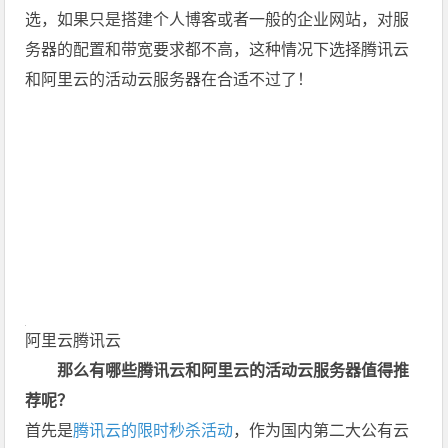
选，如果只是搭建个人博客或者一般的企业网站，对服
务器的配置和带宽要求都不高，这种情况下选择腾讯云
和阿里云的活动云服务器在合适不过了！
阿里云腾讯云
那么有哪些腾讯云和阿里云的活动云服务器值得推
荐呢？
首先是
腾讯云的限时秒杀活动
，作为国内第二大公有云