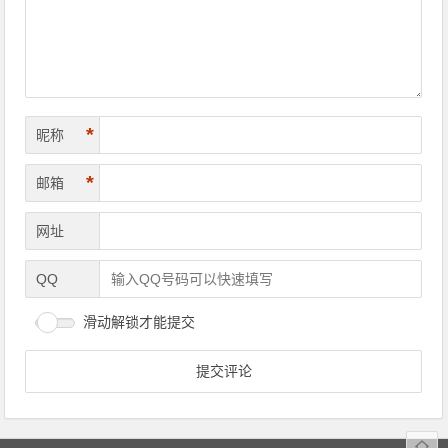
*
昵称
*
邮箱
网址
QQ
滑动解锁才能提交