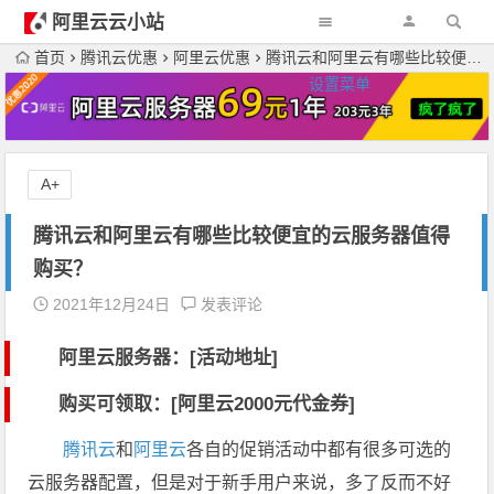
阿里云云小站
首页
腾讯云优惠
阿里云优惠
腾讯云和阿里云有哪些比较便宜的云服务器值得购买？
设置菜单
A+
腾讯云和阿里云有哪些比较便宜的云服务器值得
购买？
2021年12月24日
发表评论
阿里云服务器：[活动地址]
购买可领取：[阿里云2000元代金券]
腾讯云
和
阿里云
各自的促销活动中都有很多可选的
云服务器配置，但是对于新手用户来说，多了反而不好