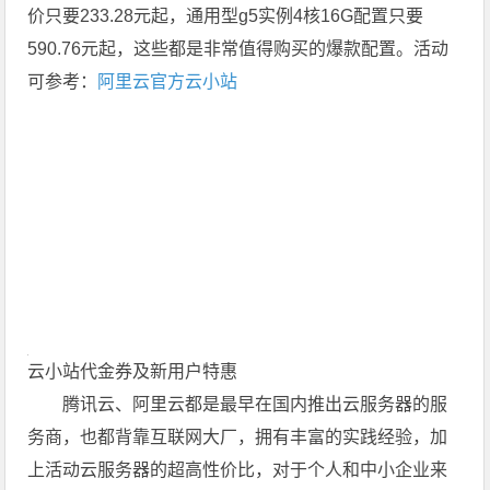
价只要233.28元起，通用型g5实例4核16G配置只要
590.76元起，这些都是非常值得购买的爆款配置。活动
可参考：
阿里云官方云小站
云小站代金券及新用户特惠
腾讯云、阿里云都是最早在国内推出云服务器的服
务商，也都背靠互联网大厂，拥有丰富的实践经验，加
上活动云服务器的超高性价比，对于个人和中小企业来