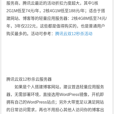
服务商，腾讯云最近的活动折扣力度超大，其中1核
2G1M低至74元/年，2核4G1M低至188元/年；适合于搭
建网站、博客等的轻量应用服务器：2核4G8M低至74元/
年，3年仅222元，这些都是值得购买的，也是普通用户
购买最多的。活动可参考：
腾讯云双12秒杀活动
腾讯云双12秒杀云服务器
如果是个人搭建博客网站，建议首选轻量应用服务
器，无需部署环境，直接选用WordPress镜像，开机即
拥有自己的WordPress站点；另外大带宽足以满足网站
的日常访问需求，再也不用担心其他人访问你的博客出