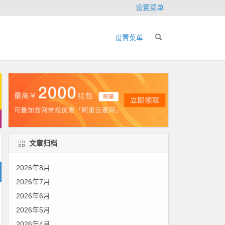
设置菜单
设置菜单
文章归档
2026年8月
2026年7月
2026年6月
2026年5月
2026年4月