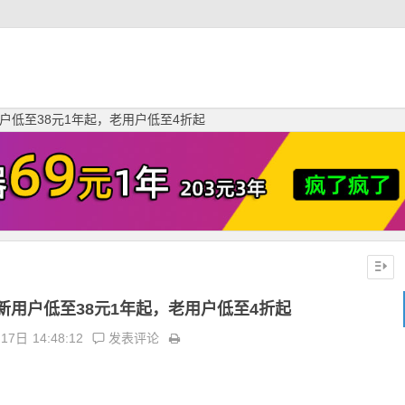
户低至38元1年起，老用户低至4折起
新用户低至38元1年起，老用户低至4折起
月17日
14:48:12
发表评论