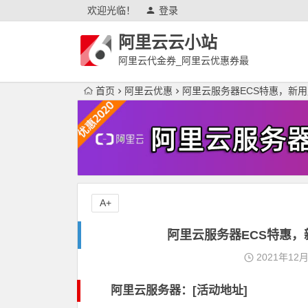
欢迎光临！
登录
阿里云云小站
阿里云代金券_阿里云优惠券最
新
首页
阿里云优惠
阿里云服务器ECS特惠，新用
A+
阿里云服务器ECS特惠，
2021年12
阿里云服务器：[活动地址]