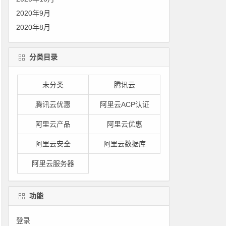
2020年9月
2020年8月
分类目录
未分类
腾讯云
腾讯云优惠
阿里云ACP认证
阿里云产品
阿里云优惠
阿里云安全
阿里云数据库
阿里云服务器
功能
登录