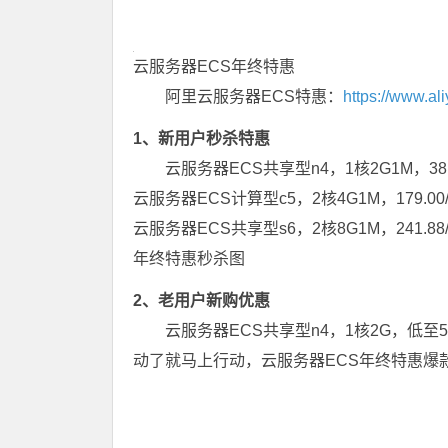
云服务器ECS年终特惠
阿里云服务器ECS特惠：
https://www.al
1、新用户秒杀特惠
云服务器ECS共享型n4，1核2G1M，38.0
云服务器ECS计算型c5，2核4G1M，179.0
云服务器ECS共享型s6，2核8G1M，241.8
年终特惠秒杀图
2、老用户新购优惠
云服务器ECS共享型n4，1核2G，低至
动了就马上行动，云服务器ECS年终特惠爆