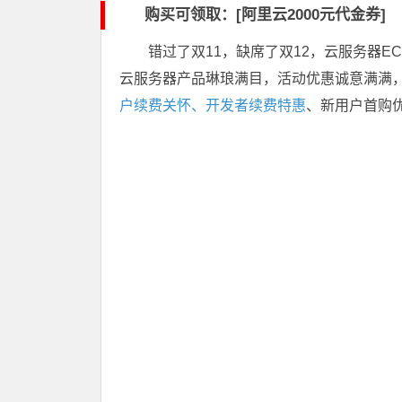
购买可领取：[阿里云2000元代金券]
错过了双11，缺席了双12，云服务器E
云服务器产品琳琅满目，活动优惠诚意满满，
户续费关怀、开发者续费特惠
、新用户首购