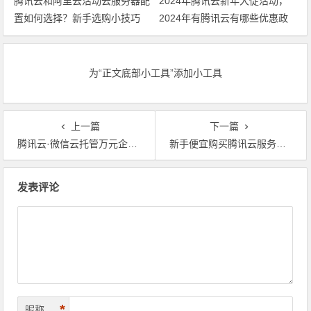
腾讯云和阿里云活动云服务器配
2024年腾讯云新年大促活动，
置如何选择？新手选购小技巧
2024年有腾讯云有哪些优惠政
策 领最新代金券
为“正文底部小工具”添加小工具
上一篇
下一篇
腾讯云·微信云托管万元企业激励计划，万元补贴+腾讯云官方流量曝光
新手便宜购买腾讯云服务器攻略，四大要点助你省钱！
文章导航
发表评论
*
昵称