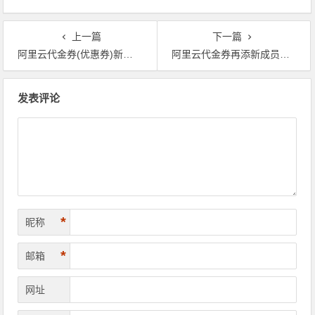
上一篇
下一篇
阿里云代金券(优惠券)新升级，新增300面额通用代金券，总额2020元
阿里云代金券再添新成员，新增3200元建站产品满减代金券
文章导航
发表评论
*
昵称
*
邮箱
网址