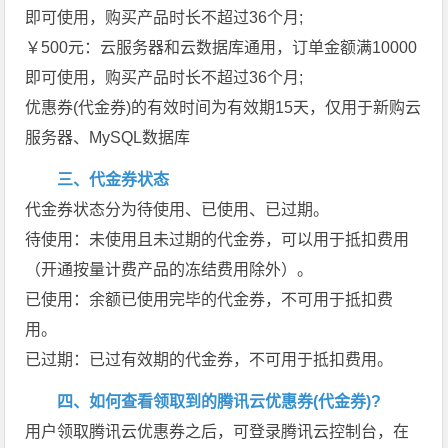
即可使用，购买产品时长不超过36个月;
￥500元：云服务器和云数据库通用，订单金额满10000
即可使用，购买产品时长不超过36个月;
优惠券(代金券)的有效时间为有效期15天，仅用于新购云
服务器、MySQL数据库
三、代金券状态
代金券状态分为待使用、已使用、已过期。
待使用：未使用且未过期的代金券，可以用于抵扣费用
（开通按量计费产品的冻结费用除外）。
已使用：余额已使用完毕的代金券，不可用于抵扣费
用。
已过期：已过有效期的代金券，不可用于抵扣费用。
四、如何查看领取到的腾讯云优惠券(代金券)?
用户领取腾讯云优惠券之后，可登录腾讯云控制台，在