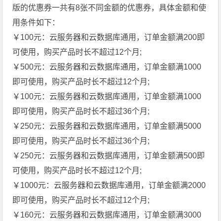
版的优惠券一共有8张不同金额的优惠券，具体金额和使
用条件如下：
￥100元：云服务器和云数据库通用，订单金额满200即
可使用，购买产品时长不超过12个月;
￥500元：云服务器和云数据库通用，订单金额满1000
即可使用，购买产品时长不超过12个月;
￥100元：云服务器和云数据库通用，订单金额满1000
即可使用，购买产品时长不超过36个月;
￥250元：云服务器和云数据库通用，订单金额满5000
即可使用，购买产品时长不超过36个月;
￥250元：云服务器和云数据库通用，订单金额满500即
可使用，购买产品时长不超过12个月;
￥1000元：云服务器和云数据库通用，订单金额满2000
即可使用，购买产品时长不超过12个月;
￥160元：云服务器和云数据库通用，订单金额满3000