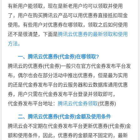
有新用户能领取，现在是新老用户均可以领取并使用
了，用户在购买腾讯云产品可以用优惠券直接抵扣现金
使用。有些用户对优惠券在哪领取，领取之后如何使用
还不是很清楚，下面是
腾讯云优惠券的最新领取和使用
方法。
一、腾讯云优惠券(代金券)在哪领取?
腾讯云的优惠券(代金券)一般只在官方代金券发布平台发
布，偶尔也会在部分活动中推出优惠券，但是最为实用
的还是代金券发布平台的云服务器和云数据库通用优惠
券，用户只需在代金券发布平台登录并领取即可，
代金券发布平台地址：
腾讯云代金券领取
(优惠券)
二、腾讯云优惠券(代金券)金额及使用条件
腾讯云会不定期在代金券发布平台更新优惠券(代金券)金
额和使用条件，因此，优惠券的金额是不固定的，最新