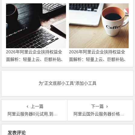
老用户同享福利！u2i年付3折
老用户同享福利！u2i年付3折
起，更有第九代c9i/g9i/r9i企业
起，更有第九代c9i/g9i/r9i企业
级实例限时特惠，不容错过！领
级实例限时特惠，不容错过！
代金券
2026年阿里云企业扶持权益全
2026年阿里云企业扶持权益全
面解析：轻量上云、巨额补贴、
面解析：轻量上云、巨额补贴、
专家护航三箭齐发 领代金券
专家护航三箭齐发
为“正文底部小工具”添加小工具
上一篇
下一篇
阿里云服务器0元试用,到期续费专享1年3.5折
阿里云国外云服务器价格为什么比国内要贵？怎么买更便宜？
文章导航
发表评论