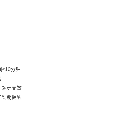
<10分钟
务
问题更高效
工到期提醒