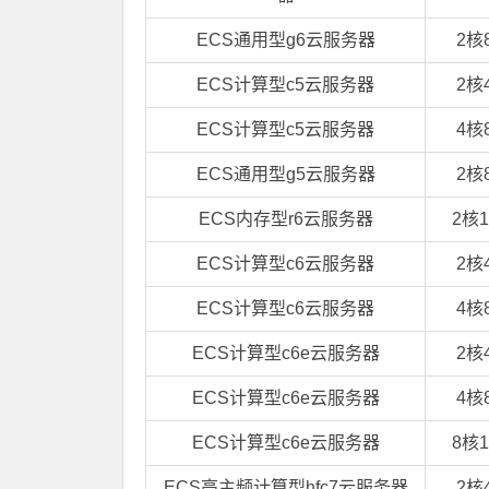
ECS通用型g6云服务器
2核
ECS计算型c5云服务器
2核
ECS计算型c5云服务器
4核
ECS通用型g5云服务器
2核
ECS内存型r6云服务器
2核1
ECS计算型c6云服务器
2核
ECS计算型c6云服务器
4核
ECS计算型c6e云服务器
2核
ECS计算型c6e云服务器
4核
ECS计算型c6e云服务器
8核1
ECS高主频计算型hfc7云服务器
2核