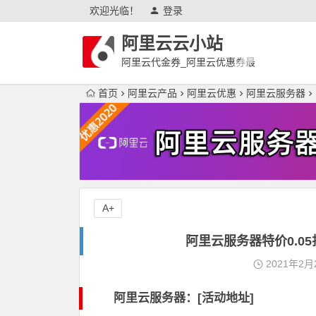
欢迎光临！
登录
阿里云云小站
阿里云代金券_阿里云优惠券最
新
首页
阿里云产品
阿里云优惠
阿里云服务器
A+
阿里云服务器特价0.0
2021年2月
阿里云服务器：[活动地址]