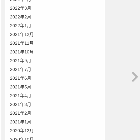
2022年3月
2022年2月
2022年1月
2021年12月
2021年11月
2021年10月
2021年9月
2021年7月
2021年6月
2021年5月
2021年4月
2021年3月
2021年2月
2021年1月
2020年12月
2020年10月