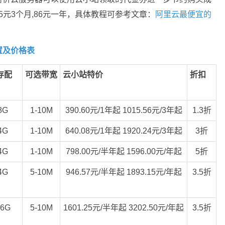
5元3个月,86元一年，具体教程可参考文章：
阿里云最便宜的
置及价格表
存配
可选带宽
云小站特价
折扣
8G
1-10M
390.60元/1年起 1015.56元/3年起
1.3折
4G
1-10M
640.08元/1年起 1920.24元/3年起
3折
4G
1-10M
798.00元/半年起 1596.00元/年起
5折
4G
5-10M
946.57元/半年起 1893.15元/年起
3.5折
6G
5-10M
1601.25元/半年起 3202.50元/年起
3.5折