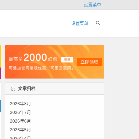
设置菜单
设置菜单
文章归档
2026年8月
2026年7月
2026年6月
2026年5月
2026年4月