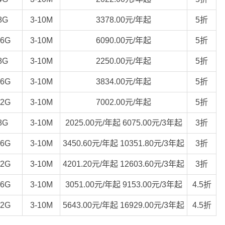
8G
3-10M
3378.00元/年起
5折
6G
3-10M
6090.00元/年起
5折
8G
3-10M
2250.00元/年起
5折
6G
3-10M
3834.00元/年起
5折
2G
3-10M
7002.00元/年起
5折
8G
3-10M
2025.00元/年起 6075.00元/3年起
3折
6G
3-10M
3450.60元/年起 10351.80元/3年起
3折
2G
3-10M
4201.20元/年起 12603.60元/3年起
3折
6G
3-10M
3051.00元/年起 9153.00元/3年起
4.5折
2G
3-10M
5643.00元/年起 16929.00元/3年起
4.5折