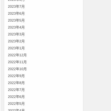
2023年7月
2023年6月
2023年5月
2023年4月
2023年3月
2023年2月
2023年1月
2022年12月
2022年11月
2022年10月
2022年9月
2022年8月
2022年7月
2022年6月
2022年5月
2022年4月