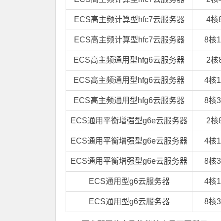
ECS高主频计算型hfc7云服务器
4核
ECS高主频计算型hfc7云服务器
8核1
ECS高主频通用型hfg6云服务器
2核
ECS高主频通用型hfg6云服务器
4核1
ECS高主频通用型hfg6云服务器
8核3
ECS通用平衡增强型g6e云服务器
2核
ECS通用平衡增强型g6e云服务器
4核1
ECS通用平衡增强型g6e云服务器
8核3
ECS通用型g6云服务器
4核1
ECS通用型g6云服务器
8核3