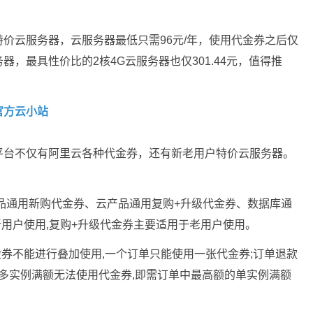
价云服务器，云服务器最低只需96元/年，使用代金券之后仅
器，最具性价比的2核4G云服务器也仅301.44元，值得推
官方云小站
平台不仅有阿里云各种代金券，还有新老用户特价云服务器。
品通用新购代金券、云产品通用复购+升级代金券、数据库通
新用户使用,复购+升级代金券主要适用于老用户使用。
金券不能进行叠加使用,一个订单只能使用一张代金券;订单退款
单多实例满额无法使用代金券,即需订单中最高额的单实例满额