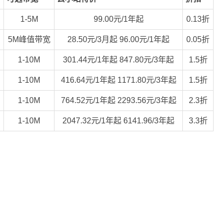
1-5M
99.00元/1年起
0.13折
5M峰值带宽
28.50元/3月起 96.00元/1年起
0.05折
1-10M
301.44元/1年起 847.80元/3年起
1.5折
1-10M
416.64元/1年起 1171.80元/3年起
1.5折
1-10M
764.52元/1年起 2293.56元/3年起
2.3折
1-10M
2047.32元/1年起 6141.96/3年起
3.3折