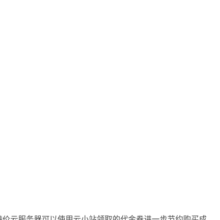
特价云服务器可以使用云小站领取的代金券进一步节约购买成