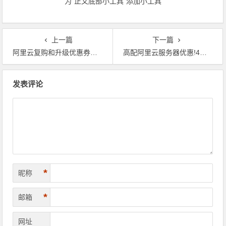
为“正文底部小工具”添加小工具
上一篇
下一篇
阿里云复购和升级优惠券领取及使用介绍
高配阿里云服务器优惠!4核16G,8核16G,8核32G配置2.3折起
文章导航
发表评论
*
昵称
*
邮箱
网址