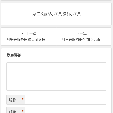
文生视频六折起，全栈AI特惠一
文生视频六折起，全栈AI特惠一
站尽享！领代金券
站尽享！
为“正文底部小工具”添加小工具
上一篇
下一篇
阿里云服务器购买图文教程（流程及注意事项）
阿里云服务器到期之后直接续费好还是注册新账号购买好？
文章导航
发表评论
*
昵称
*
邮箱