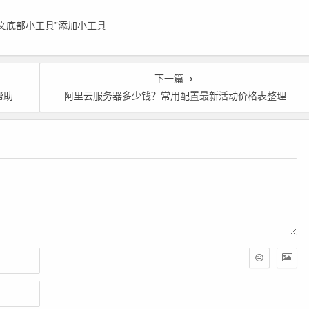
九代
代金券
实例限时特
正文底部小工具”添加小工具
下一篇
帮助
阿里云服务器多少钱？常用配置最新活动价格表整理