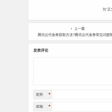
年付3折起，更有第九代
年付3折起，更有第
c9i/g9i/r9i企业级实例限时特
c9i/g9i/r9i企业级
为“
惠，不容错过！领代金券
惠，不容错过！
上一篇
腾讯云代金券获取方法?腾讯云代金券常见问题
发表评论
*
昵称
*
邮箱