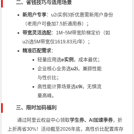
二、省钱技巧与适用场景
新用户专享
：u2i实例3折优惠需新用户身份
（老用户可叠加7.5折通用券）；
带宽灵活选配
：1M~5M带宽阶梯定价（如
u2i选5M带宽仅1619.83元/年）；
精准匹配需求
：
轻量应用选
e实例
，成本最优；
企业核心业务选
u2i
，兼顾性能
与性价比；
高性能计算场景选
c9i
，无惧流
量高峰。
三、限时加码福利
通过阿里云权益中心领取
学生券、AI加速季券
，折
上折再省30%！活动截至2026年底，高性价比配置库存