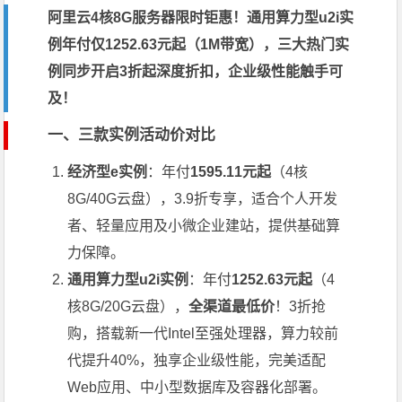
阿里云4核8G服务器限时钜惠！通用算力型u2i实
例年付仅1252.63元起（1M带宽），三大热门实
例同步开启3折起深度折扣，企业级性能触手可
及！
一、三款实例活动价对比
经济型e实例
：年付
1595.11元起
（4核
8G/40G云盘），3.9折专享，适合个人开发
者、轻量应用及小微企业建站，提供基础算
力保障。
通用算力型u2i实例
：年付
1252.63元起
（4
核8G/20G云盘），
全渠道最低价
！3折抢
购，搭载新一代Intel至强处理器，算力较前
代提升40%，独享企业级性能，完美适配
Web应用、中小型数据库及容器化部署。