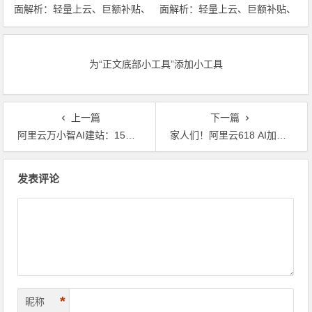
面解析：轻量上云、巨额补贴、
面解析：轻量上云、巨额补贴、
专家护航三箭齐发 领代金券
专家护航三箭齐发
为“正文底部小工具”添加小工具
上一篇
下一篇
阿里云万小智AI建站：15元起享极速建站，送域名！10分钟生成三版网站，轻松覆盖全场景需求！
家人们！阿里云618 AI加速季来啦，域名建站大放送！只需15元，就能实现AI建站还送域名哟！新客福利更是炸裂，1元起购，折扣低至0.3折，这波羊毛不薅就亏大啦！
文章导航
发表评论
*
昵称