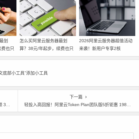
最划
怎么买阿里云服务器最划
2026阿里云服务器超值活动
续费也只
算？38元/年起步，续费也只
来袭！新用户专享2核
攻略请收
要99元，这份省钱攻略请收
2G+200M带宽配置，低至38
好
元/年！领代金券
正文底部小工具”添加小工具
下一篇
紧冲呀！
轻投入高回报！阿里云Token Plan团队版5折钜惠 198元起享半价权益 · 先享后返立省200元