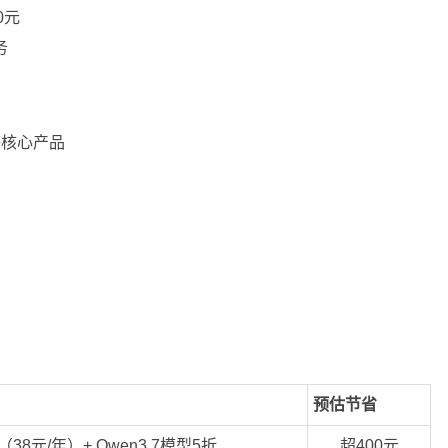
0元
务
等核心产品
预估节省
38元/年）+ Qwen3.7模型5折
超400元