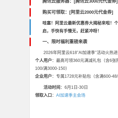
腾讯云服务器：[
腾讯云3000元代金券
]
购买可领取：[阿里云2000元代金券]
哇塞！阿里云最新优惠券大揭秘来啦！个人最
启，手快有手慢无，赶紧冲呀！
一、限时福利重磅来袭
2026年阿里云618"AI加速季"活动
个人用户
：最高可领360元满减礼包（含6张阶梯券：满2
100/满3000-150）
企业用户
：专属1728元补贴包（含满600-48/1000-
活动时间
：6月1日-30日
领取入口
：
AI加速季主会场