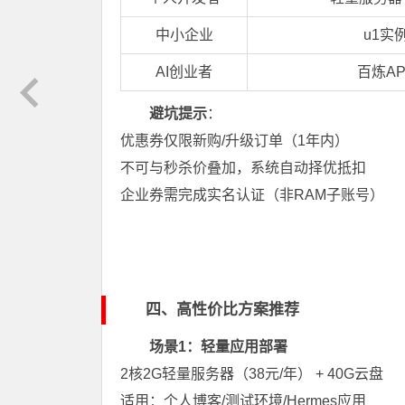
中小企业
u1实
AI创业者
百炼AP
避坑提示
：
优惠券仅限新购/升级订单（1年内）
不可与秒杀价叠加，系统自动择优抵扣
企业券需完成实名认证（非RAM子账号）
四、高性价比方案推荐
场景1：轻量应用部署
2核2G轻量服务器（38元/年） + 40G云盘
适用：个人博客/测试环境/Hermes应用