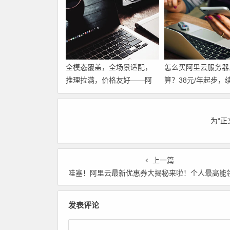
全模态覆盖，全场景适配，
怎么买阿里云服务器
推理拉满，价格友好——阿
算？38元/年起步，
里云千问大模型，企业AI落
要99元，这份省钱
地，选它就对了。领代金券
好 领代金券
为“
上一篇
哇塞！阿里云最新优惠券大揭秘来啦！个人最高能领 360 元，企业更是高达 1728 元！6 月限时开启，手快有手慢无，赶
发表评论