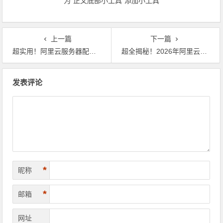
为“正文底部小工具”添加小工具
上一篇
下一篇
超实用！阿里云服务器配置选购指南：新手轻松入门，优惠价格大揭秘 领代金券
超全揭秘！2026年阿里云高配置云服务器价格全攻略+选购秘籍来啦 领代金券
文章导航
发表评论
*
昵称
*
邮箱
网址