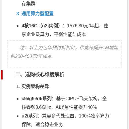
存集群
3. 通用算力型配置
4核16G（u2i实例）
：1576.80元/年起，独
享企业级算力，平衡性能与成本
注：以上为包年预付折扣价，带宽每提升1M增加
约200-400元/年成本
二、选购核心维度解析
1. 实例架构差异
c9i/g9i/r9i系列
：基于CIPU+飞天架构，全
核睿频3.6GHz，AI场景性能提升40%
u2i系列
：兼容多代处理器，100%独享算力
保障，适合稳态业务