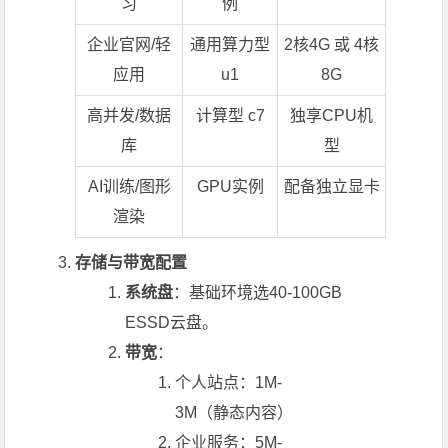
习
例
企业官网/轻
通用算力型
2核4G 或 4核
应用
u1
8G
高并发/数据
计算型 c7
独享CPU机
库
型
AI训练/图形
GPU实例
配备独立显卡
渲染
存储与带宽配置
系统盘
：基础环境选40-100GB
ESSD云盘。
带宽
：
个人站点：1M-
3M（静态内容）
企业服务：5M-