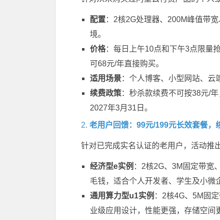
配置
：2核2G处理器、200M峰值带
境。
价格
：每日上午10点和下午3点限量
可68元/年直接购买。
适用场景
：个人博客、小型网站、云
续费政策
：秒杀款续费不可按38元/年
2027年3月31日。
2.
老用户回馈：99元/199元长效套餐，
针对已完成实名认证的老用户，活动推出
经济型e实例
：2核2G、3M固定带宽、40
毛钱，适合个人开发者、学生及小微
通用算力型u1实例
：2核4G、5M固定带
业级应用设计，性能更强，存储空间更