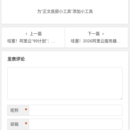
站尽享！领代金券
站尽享！
为“正文底部小工具”添加小工具
上一篇
下一篇
哇塞！阿里云“99计划”：中小企业上云的超值优惠狂欢派对来啦
哇塞！2026阿里云服务器免费试用全指南：新用户优惠、续费政策深度开扒
文章导航
发表评论
*
昵称
*
邮箱