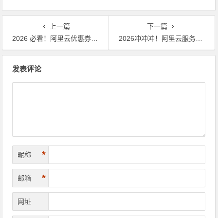
上一篇
下一篇
2026 必看！阿里云优惠券全攻略，代金券、提货券、储值卡轻松领用
2026冲冲冲！阿里云服务器购买全攻略，新老用户省钱大招全公开
文章导航
发表评论
*
昵称
*
邮箱
网址