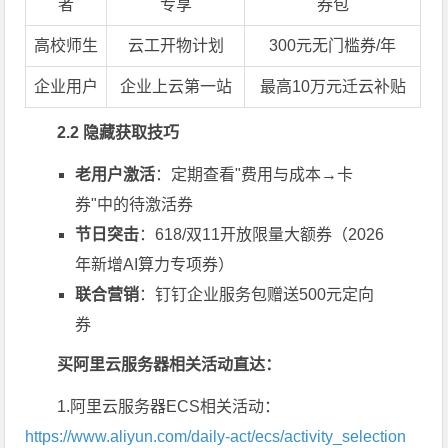
者
专享
券包
高校师生
云工开物计划
300元无门槛券/年
企业用户
企业上云第一站
最高10万元迁云补贴
2.2 隐藏获取技巧
老用户激活
：定期查看"费用与成本→卡
券"中的待激活券
节日突击
：618/双11开放限量大额券（2026
年新增AI算力专项券）
联合营销
：钉钉企业服务包赠送500元定向
券
买阿里云服务器相关活动直达：
1.阿里云服务器ECS相关活动：
https://www.aliyun.com/daily-act/ecs/activity_selection