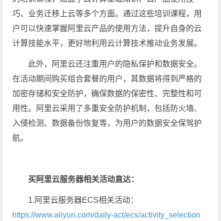
巧、业务迁移上云等多个方面。通过这些培训课程，用
户可以快速掌握阿里云产品的使用方法，提升自身的云
计算技能水平，更好地利用云计算技术推动业务发展。
此外，阿里云还注重用户的隐私保护和数据安全。
在活动期间购买组合套餐的用户，其数据将得到严格的
加密存储和安全防护，确保数据的保密性、完整性和可
用性。阿里云采用了多重安全防护机制，包括防火墙、
入侵检测、数据备份恢复等，为用户的数据安全保驾护
航。
买阿里云服务器相关活动直达：
1.阿里云服务器ECS相关活动：
https://www.aliyun.com/daily-act/ecs/activity_selection