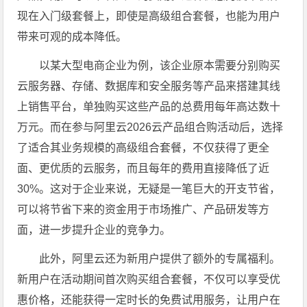
现在入门级套餐上，即使是高级组合套餐，也能为用户
带来可观的成本降低。
以某大型电商企业为例，该企业原本需要分别购买
云服务器、存储、数据库和安全服务等产品来搭建其线
上销售平台，单独购买这些产品的总费用每年高达数十
万元。而在参与阿里云2026云产品组合购活动后，选择
了适合其业务规模的高级组合套餐，不仅获得了更全
面、更优质的云服务，而且每年的费用直接降低了近
30%。这对于企业来说，无疑是一笔巨大的开支节省，
可以将节省下来的资金用于市场推广、产品研发等方
面，进一步提升企业的竞争力。
此外，阿里云还为新用户提供了额外的专属福利。
新用户在活动期间首次购买组合套餐，不仅可以享受优
惠价格，还能获得一定时长的免费试用服务，让用户在