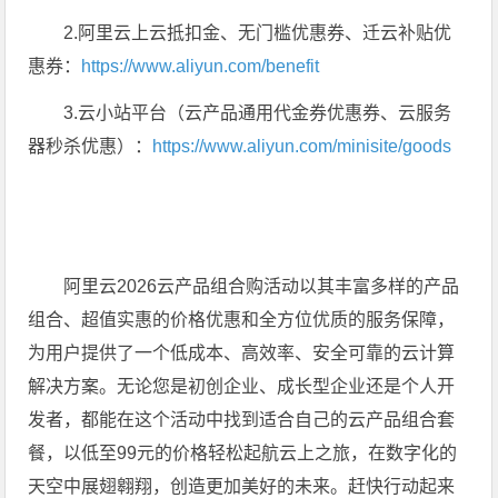
2.阿里云上云抵扣金、无门槛优惠券、迁云补贴优
惠券：
https://www.aliyun.com/benefit
3.云小站平台（云产品通用代金券优惠券、云服务
器秒杀优惠）：
https://www.aliyun.com/minisite/goods
阿里云2026云产品组合购活动以其丰富多样的产品
组合、超值实惠的价格优惠和全方位优质的服务保障，
为用户提供了一个低成本、高效率、安全可靠的云计算
解决方案。无论您是初创企业、成长型企业还是个人开
发者，都能在这个活动中找到适合自己的云产品组合套
餐，以低至99元的价格轻松起航云上之旅，在数字化的
天空中展翅翱翔，创造更加美好的未来。赶快行动起来