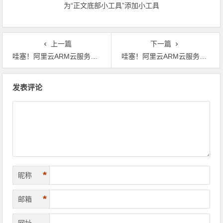
为“正文底部小工具”添加小工具
上一篇
下一篇
哇塞！阿里云ARM云服务器大揭秘：架构超酷亮点、适配场景全知道，还有2026最新优惠哟
哇塞！阿里云ARM云服务器大揭秘：架构超酷亮点、适配场景全知道，还有2026最新优惠哟
文章导航
发表评论
*
昵称
*
邮箱