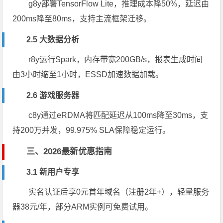
g8y部署TensorFlow Lite，推理成本降50%，延迟由
200ms降至80ms，支持主流框架迁移。
2.5 大数据分析
r8y运行Spark，内存带宽200GB/s，报表生成时间
由3小时缩至1小时，ESSD加速数据加载。
2.6 游戏服务器
c8y通过eRDMA将匹配延迟从100ms降至30ms，支
持200万并发，99.975% SLA保障稳定运行。
三、2026最新优惠指南
3.1 新用户专享
实名认证后享0元首年域名（注册2年+），轻量服务
器38元/年，部分ARM实例可免费试用。