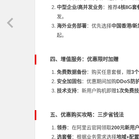
中型企业/高并发业务
：推荐
4核8G套
发。
海外业务部署
：优先选择
中国香港/新
起。
四、增值服务：优惠限时加赠
免费数据备份
：购买任意套餐，赠
3
安全加固包
：优惠期间加购
DDoS防
技术支持
：新用户购机即赠
1次免费
五、优惠购买攻略：三步省钱法
领券
：在阿里云官网领取
200元新用
选套餐
：根据业务需求选择
地域+配置