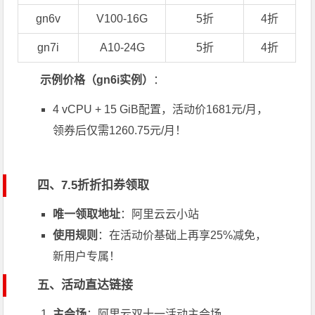
gn6v
V100-16G
5折
4折
gn7i
A10-24G
5折
4折
示例价格（gn6i实例）
：
4 vCPU + 15 GiB配置，活动价1681元/月，
领券后仅需1260.75元/月！
四、7.5折折扣券领取
唯一领取地址
：
阿里云云小站
使用规则
：在活动价基础上再享25%减免，
新用户专属！
五、活动直达链接
主会场
：
阿里云双十一活动主会场