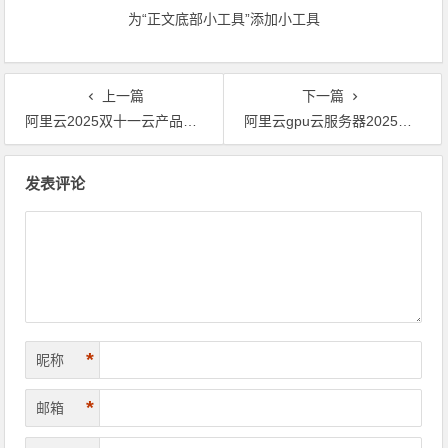
金券
为“正文底部小工具”添加小工具
上一篇
下一篇
阿里云2025双十一云产品通用组合购，尽享优惠，最低192.03元起 领代金券
阿里云gpu云服务器2025双十一活动价格，新用户专享低至0.9折优惠 领代金券
文章导航
发表评论
*
昵称
*
邮箱