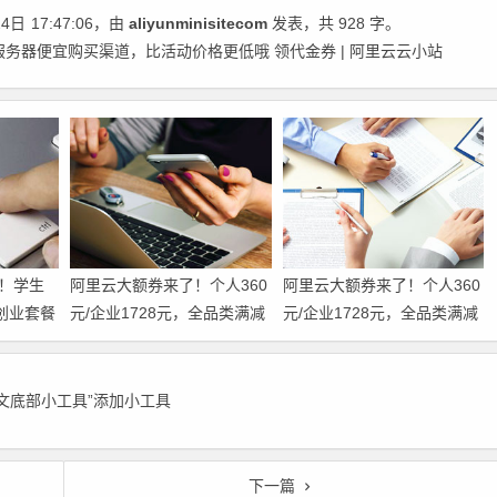
24日
17:47:06
，由
aliyunminisitecom
发表，共 928 字。
服务器便宜购买渠道，比活动价格更低哦 领代金券 | 阿里云云小站
！学生
阿里云大额券来了！个人360
阿里云大额券来了！个人360
创业套餐
元/企业1728元，全品类满减
元/企业1728元，全品类满减
论个人还
叠加用，一文教你省到极
叠加用，一文教你省到极
方案一
致！领代金券
致！
正文底部小工具”添加小工具
下一篇