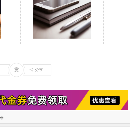
赏
分享
器