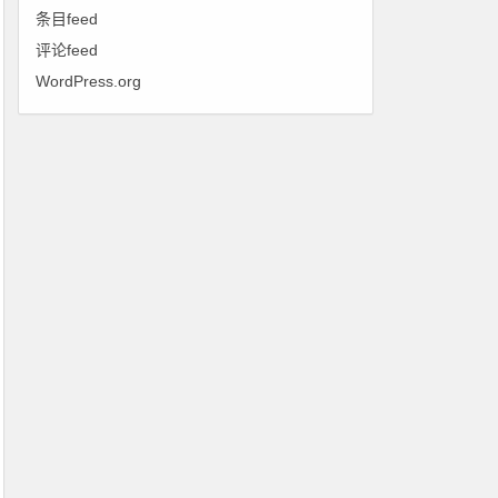
条目feed
评论feed
WordPress.org