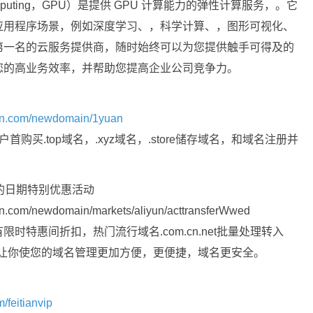
mputing，GPU）是提供 GPU 计算能力的弹性计算服务，。它
应用程序场景，例如深度学习、，科学计算、，图形可视化、
第一名的云服务提供商，随时始终可以为您提供触手可得及的
您的高业务效率，并帮助您提高企业公司竞争力。
yun.com/newdomain/1yuan
买.top域名，.xyz域名，.store储存域名，和域名注册并
的日期特别优惠活动
/newdomain/markets/aliyun/acttransferWwed
特惠间折扣，热门流行域名.com.cn.net批量处理转入
，让你使您的域名管理更加方便，更便捷，域名更安全。
/feitianvip