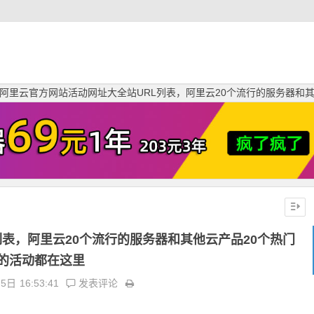
阿里云官方网站活动网址大全站URL列表，阿里云20个流行的服务器和
表，阿里云20个流行的服务器和其他云产品20个热门
的活动都在这里
月5日
16:53:41
发表评论