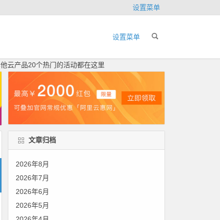
设置菜单
设置菜单
其他云产品20个热门的活动都在这里
文章归档
2026年8月
2026年7月
2026年6月
2026年5月
2026年4月