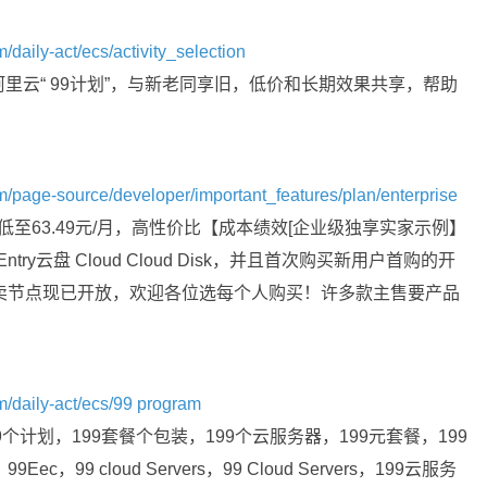
/daily-act/ecs/activity_selection
里云“ 99计划”，与新老同享旧，低价和长期效果共享，帮助
m/page-source/developer/important_features/plan/enterprise
付款低至63.49元/月，高性价比【成本绩效[企业级独享实家示例】
try云盘 Cloud Cloud Disk，并且首次购买新用户首购的开
卖节点现已开放，欢迎各位选每个人购买！许多款主售要产品
m/daily-act/ecs/99 program
个计划，199套餐个包装，199个云服务器，199元套餐，199
9 cloud Servers，99 Cloud Servers，199云服务