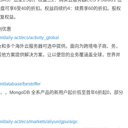
磁盘可享6受40的折扣。权益四续约4：续费享60的折扣。股权
修复权益。
别优惠
/daily-act/ecs/activity_global
及和多个海外云服务器可选中提供。面向为跨境电子商、务，
其他方案提供解决方案，让以便您的业务覆涵盖全球，世界并
m/database/bestoffer
dis、，MongoDB 全系产品的新用户起价低至首年6折起0，部分
m/daily-act/ecs/markets/aliyun/gpu/aigc