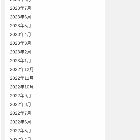
2023年7月
2023年6月
2023年5月
2023年4月
2023年3月
2023年2月
2023年1月
2022年12月
2022年11月
2022年10月
2022年9月
2022年8月
2022年7月
2022年6月
2022年5月
2022年4月