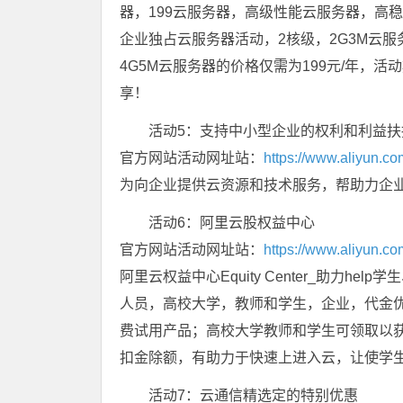
器，199云服务器，高级性能云服务器，高
企业独占云服务器活动，2核级，2G3M云服务器仅需级，2 c
4G5M云服务器的价格仅需为199元/年，
享！
活动5：支持中小型企业的权利和利益扶
官方网站活动网址站：
https://www.aliyun.c
为向企业提供云资源和技术服务，帮助力企
活动6：阿里云股权益中心
官方网站活动网址站：
https://www.aliyun.co
阿里云权益中心Equity Center_助力
人员，高校大学，教师和学生，企业，代金优
费试用产品；高校大学教师和学生可领取以获
扣金除额，有助力于快速上进入云，让使学
活动7：云通信精选定的特别优惠