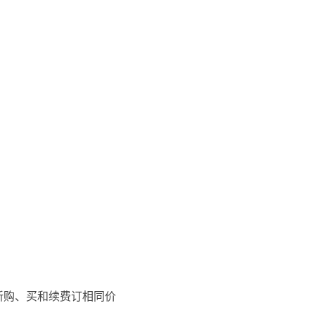
新购、买和续费订相同价