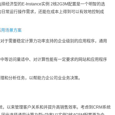
型的E-Instance实例 2核2G3M配置是一个明智的选
的日常运行操作需求，还能在成本上得到可以有效地控制成
适用场景方案
：对于需要稳定计算力功率支持的企业级别的应用程序，通用
有中等访问量适中、对计算性能有一定要求的网站和应用程序
处理和分析任务，以帮助力企公司业业务决策。
统，以来管理客户关系和并提升高销售效率。考虑到CRM系统
因此选择通用计算力型u功率U1实例2核4G5M配置更为合