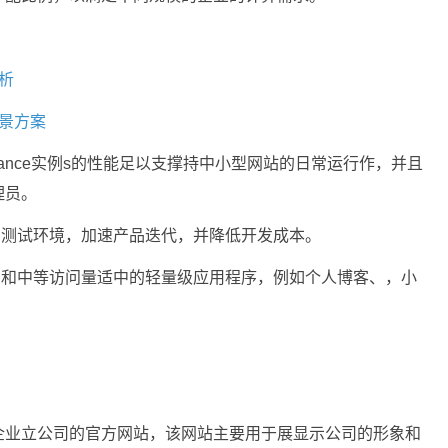
析
场景方案
nstance实例s的性能足以支撑持中小型网站的日常运行作，并且
理员。
的测试环境，加速产品迭代，并降低开发成本。
、和中等访问量适中的轻量级应用程序，例如个人博客、，小
企业立公司的官方网站，该网站主要用于展显示公司的形象和