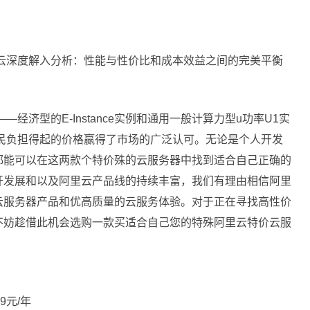
里云深度解入分析：性能与性价比和成本效益之间的完美平衡
——经济型的E-Instance实例和通用一般计算力型u功率U1实
亲民负担得起的价格赢得了市场的广泛认可。无论是个人开发
都能可以在这两款个特价殊的云服务器中找到适合自己正确的
开发展和以及阿里云产品线的持续丰富，我们有理由相信阿里
云服务器产品和优高质量的云服务体验。对于正在寻找高性价
不妨趁借此机会选购一款买适合自己您的特殊阿里云特价云服
99元/年