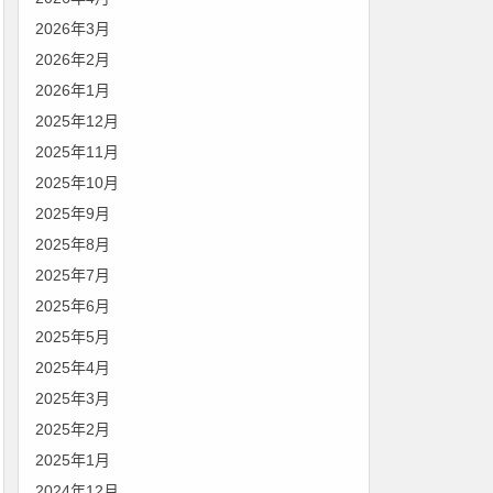
2026年3月
2026年2月
2026年1月
2025年12月
2025年11月
2025年10月
2025年9月
2025年8月
2025年7月
2025年6月
2025年5月
2025年4月
2025年3月
2025年2月
2025年1月
2024年12月