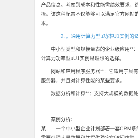
产品信息。考虑到成本和性能需绩效要求，选择经济
择。该这种配置不仅能够可以满足官方网站
本。
2. 。通用计算力型u功率U1实例的
中小型类型和规模量表的企业级应用**
计算力功率型uU1实例是理想的选择。
网站和应用程序服务器**：它适用于具
服务器，并且对计算性能的某些要求。
数据分析和计算**：支持大规模的数据
案例分析：
某 一个中小型企业计划部署一套CRM系
需要处理大量数据和并提供稳定的访问体验，