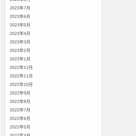
2023年7月
2023年6月
2023年5月
2023年4月
2023年3月
2023年2月
2023年1月
2022年12月
2022年11月
2022年10月
2022年9月
2022年8月
2022年7月
2022年6月
2022年5月
2022年4月