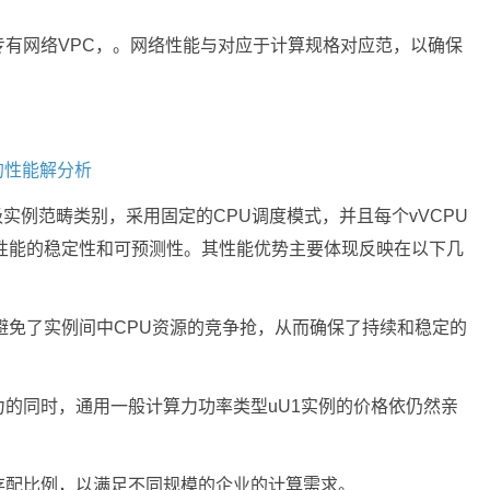
支持专有网络VPC，。网络性能与对应于计算规格对应范，以确保
的性能解分析
实例范畴类别，采用固定的CPU调度模式，并且每个vVCPU
性能的稳定性和可预测性。其性能优势主要体现反映在以下几
避免了实例间中CPU资源的竞争抢，从而确保了持续和稳定的
的同时，通用一般计算力功率类型uU1实例的价格依仍然亲
存配比例，以满足不同规模的企业的计算需求。