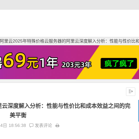
阿里云2025年特殊价格云服务器的阿里云深度解入分析：性能与性价比
阿里云深度解入分析：性能与性价比和成本效益之间的完
美平衡
月4日
18:56:38
发表评论