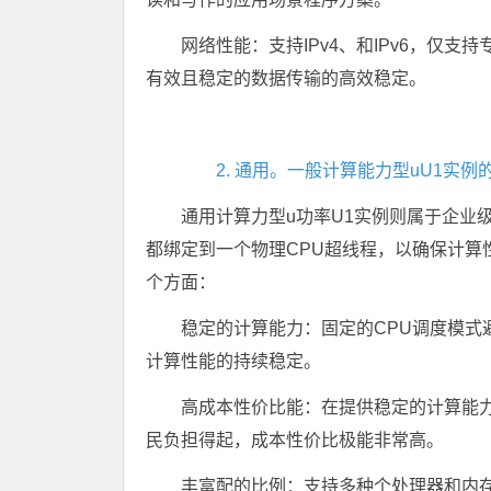
网络性能：支持IPv4、和IPv6，仅
有效且稳定的数据传输的高效稳定。
2. 通用。一般计算能力型uU1实例
通用计算力型u功率U1实例则属于企业级
都绑定到一个物理CPU超线程，以确保计算
个方面：
稳定的计算能力：固定的CPU调度模式
计算性能的持续稳定。
高成本性价比能：在提供稳定的计算能力
民负担得起，成本性价比极能非常高。
丰富配的比例：支持多种个处理器和内