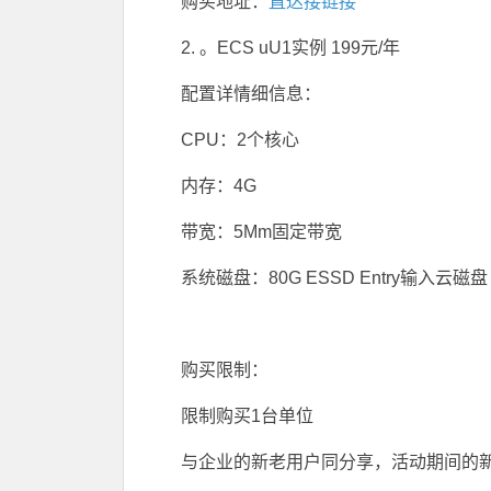
购买地址：
直达接链接
2. 。ECS uU1实例 199元/年
配置详情细信息：
CPU：2个核心
内存：4G
带宽：5Mm固定带宽
系统磁盘：80G ESSD Entry输入云磁盘
购买限制：
限制购买1台单位
与企业的新老用户同分享，活动期间的