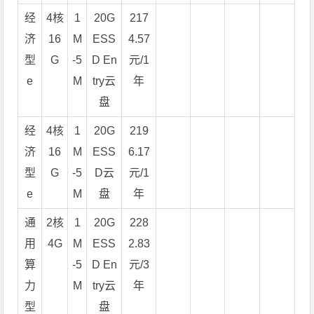
经
4核
1
20G
217
济
16
M
ESS
4.57
型
G
-5
D En
元/1
e
M
try云
年
盘
经
4核
1
20G
219
济
16
M
ESS
6.17
型
G
-5
D云
元/1
e
M
盘
年
通
2核
1
20G
228
用
4G
M
ESS
2.83
算
-5
D En
元/3
力
M
try云
年
型
盘