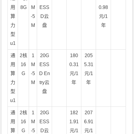
用
8G
M
ESS
0.98
算
-5
D云
元/1
力
M
盘
年
型
u1
通
2核
1
20G
180
205
用
16
M
ESS
0.31
5.31
算
G
-5
D En
元/1
元/1
力
M
try云
年
年
型
盘
u1
通
2核
1
20G
182
207
用
16
M
ESS
1.91
6.91
算
G
-5
D云
元/1
元/1