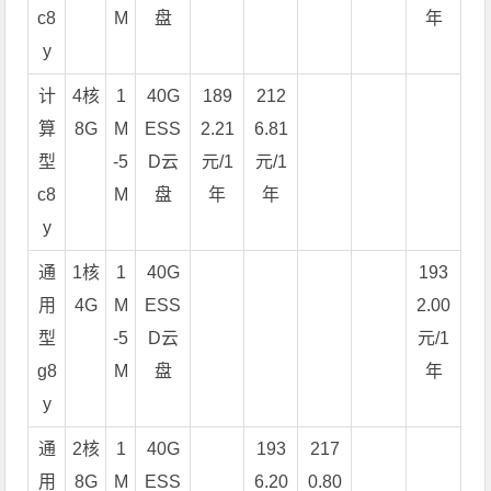
c8
M
盘
年
y
计
4核
1
40G
189
212
算
8G
M
ESS
2.21
6.81
型
-5
D云
元/1
元/1
c8
M
盘
年
年
y
通
1核
1
40G
193
用
4G
M
ESS
2.00
型
-5
D云
元/1
g8
M
盘
年
y
通
2核
1
40G
193
217
用
8G
M
ESS
6.20
0.80