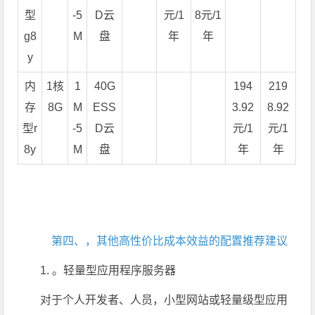
型
-5
D云
元/1
8元/1
g8
M
盘
年
年
y
内
1核
1
40G
194
219
存
8G
M
ESS
3.92
8.92
型r
-5
D云
元/1
元/1
8y
M
盘
年
年
第四、，其他高性价比成本效益的配置推荐建议
1. 。轻量型应用程序服务器
对于个人开发者、人员，小型网站或轻量级型应用