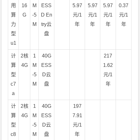
用
16
M
ESS
5.97
5.97
5.97
0.37
算
G
-5
D En
元/1
元/1
元/1
元/1
力
M
try云
年
年
年
年
型
盘
u1
计
2核
1
40G
217
算
4G
M
ESS
1.62
型
-5
D云
元/1
c7
M
盘
年
a
计
2核
1
40G
197
算
4G
M
ESS
7.91
型
-5
D云
元/1
c8
M
盘
年