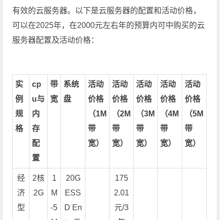
有效的云服务器。以下是云服务器的配置和活动价格，
可以在2025年，在2000元左右年的预算内可中购买的云
服务器配置及活动价格：
实
cp
带
系统
活动
活动
活动
活动
活动
例
u与
宽
盘
价格
价格
价格
价格
价格
规
内
（1M
（2M
（3M
（4M
（5M
格
存
带
带
带
带
带
配
宽）
宽）
宽）
宽）
宽）
置
经
2核
1
20G
175
济
2G
M
ESS
2.01
型
-5
D En
元/3