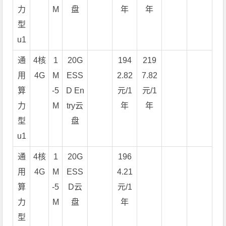
力
M
盘
年
年
型
u1
通
4核
1
20G
194
219
用
4G
M
ESS
2.82
7.82
算
-5
D En
元/1
元/1
力
M
try云
年
年
型
盘
u1
通
4核
1
20G
196
用
4G
M
ESS
4.21
算
-5
D云
元/1
力
M
盘
年
型