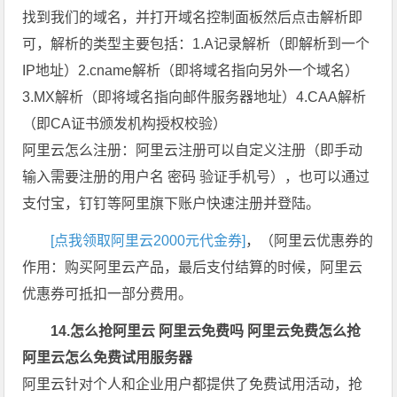
找到我们的域名，并打开域名控制面板然后点击解析即
可，解析的类型主要包括：1.A记录解析（即解析到一个
IP地址）2.cname解析（即将域名指向另外一个域名）
3.MX解析（即将域名指向邮件服务器地址）4.CAA解析
（即CA证书颁发机构授权校验）
阿里云怎么注册：阿里云注册可以自定义注册（即手动
输入需要注册的用户名 密码 验证手机号），也可以通过
支付宝，钉钉等阿里旗下账户快速注册并登陆。
[点我领取阿里云2000元代金券]
，（阿里云优惠券的
作用：购买阿里云产品，最后支付结算的时候，阿里云
优惠券可抵扣一部分费用。
14.怎么抢阿里云 阿里云免费吗 阿里云免费怎么抢
阿里云怎么免费试用服务器
阿里云针对个人和企业用户都提供了免费试用活动，抢