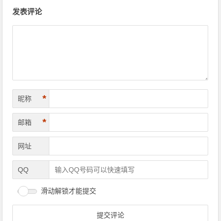
文章导航
发表评论
*
昵称
*
邮箱
网址
QQ
滑动解锁才能提交