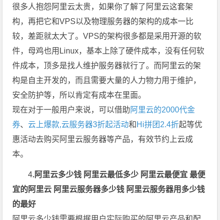
很多人抱怨阿里云太贵，如果你了解了阿里云这套架
构，再把它和VPS以及物理服务器的架构的成本一比
较，差距就太大了。VPS的架构很多都是采用开源的软
件，母鸡也用Linux，基本上除了硬件成本，没有任何软
件成本，顶多是找人维护服务器就行了。而阿里云的架
构是自主开发的，而且需要大量的人力物力用于维护，
安全防护等，所以肯定有成本在里面。
现在对于一般用户来说，可以借助
阿里云的2000代金
券
、
云上爆款,云服务器3折起活动
和
Hi拼团2.4折
起等优
惠活动去购买阿里云服务器等产品，有效节约上云成
本。
4
.阿里云多少钱 阿里云最低多少 阿里云最便宜 最便
宜的阿里云 阿里云服务器多少钱 阿里云服务器用多少钱
的最好
阿里云多少钱需要根据用户实际购买的阿里云产品和配