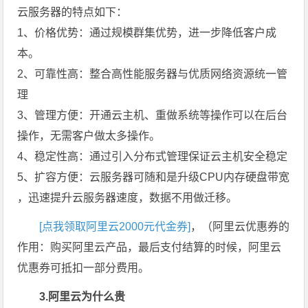
云服务器的特点如下：
1、价格优势：通过规模群集优势，进一步降低客户成
本。
2、可靠性高：整合高性能服务器与优质网络资源统一管
理
3、管理方便：开通云主机、重做系统等操作可以在后台
操作，无需客户做太多操作。
4、稳定性高：通过引入分布式管理保证云主机安全稳定
5、扩容方便：云服务器可随和是升级CPU内存硬盘带宽
，迅速提升云服务器速度，数据不用做迁移。
[点我领取阿里云2000元代金券]
，（阿里云优惠券的
作用：购买阿里云产品，最后支付结算的时候，阿里云
优惠券可抵扣一部分费用。
3.阿里云为什么贵