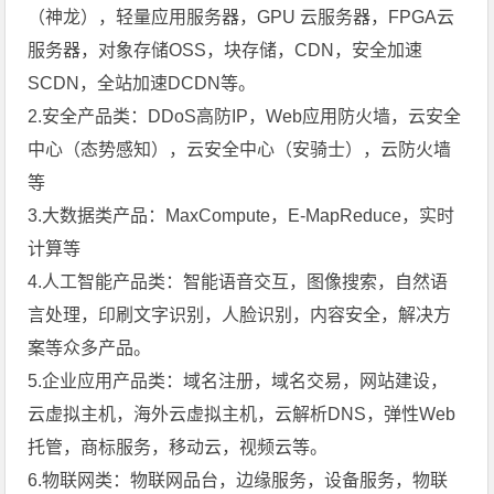
（神龙），轻量应用服务器，GPU 云服务器，FPGA云
服务器，对象存储OSS，块存储，CDN，安全加速
SCDN，全站加速DCDN等。
2.安全产品类：DDoS高防IP，Web应用防火墙，云安全
中心（态势感知），云安全中心（安骑士），云防火墙
等
3.大数据类产品：MaxCompute，E-MapReduce，实时
计算等
4.人工智能产品类：智能语音交互，图像搜索，自然语
言处理，印刷文字识别，人脸识别，内容安全，解决方
案等众多产品。
5.企业应用产品类：域名注册，域名交易，网站建设，
云虚拟主机，海外云虚拟主机，云解析DNS，弹性Web
托管，商标服务，移动云，视频云等。
6.物联网类：物联网品台，边缘服务，设备服务，物联