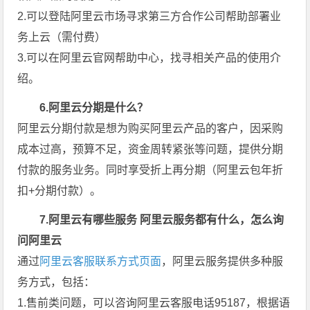
2.可以登陆阿里云市场寻求第三方合作公司帮助部署业
务上云（需付费）
3.可以在阿里云官网帮助中心，找寻相关产品的使用介
绍。
6.阿里云分期是什么？
阿里云分期付款是想为购买阿里云产品的客户，因采购
成本过高，预算不足，资金周转紧张等问题，提供分期
付款的服务业务。同时享受折上再分期（阿里云包年折
扣+分期付款）。
7.阿里云有哪些服务 阿里云服务都有什么，怎么询
问阿里云
通过
阿里云客服联系方式页面
，阿里云服务提供多种服
务方式，包括：
1.售前类问题，可以咨询阿里云客服电话95187，根据语