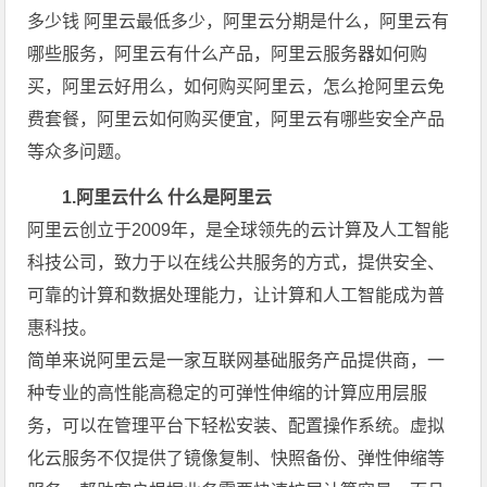
多少钱 阿里云最低多少，阿里云分期是什么，阿里云有
哪些服务，阿里云有什么产品，阿里云服务器如何购
买，阿里云好用么，如何购买阿里云，怎么抢阿里云免
费套餐，阿里云如何购买便宜，阿里云有哪些安全产品
等众多问题。
1.阿里云什么 什么是阿里云
阿里云创立于2009年，是全球领先的云计算及人工智能
科技公司，致力于以在线公共服务的方式，提供安全、
可靠的计算和数据处理能力，让计算和人工智能成为普
惠科技。
简单来说阿里云是一家互联网基础服务产品提供商，一
种专业的高性能高稳定的可弹性伸缩的计算应用层服
务，可以在管理平台下轻松安装、配置操作系统。虚拟
化云服务不仅提供了镜像复制、快照备份、弹性伸缩等