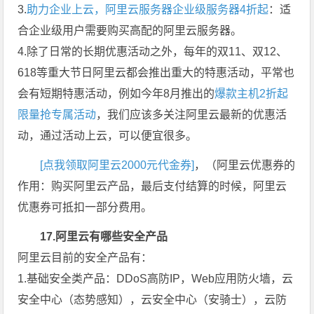
3.
助力企业上云，阿里云服务器企业级服务器4折起
：适
合企业级用户需要购买高配的阿里云服务器。
4.除了日常的长期优惠活动之外，每年的双11、双12、
618等重大节日阿里云都会推出重大的特惠活动，平常也
会有短期特惠活动，例如今年8月推出的
爆款主机2折起
限量抢专属活动
，我们应该多关注阿里云最新的优惠活
动，通过活动上云，可以便宜很多。
[点我领取阿里云2000元代金券]
，（阿里云优惠券的
作用：购买阿里云产品，最后支付结算的时候，阿里云
优惠券可抵扣一部分费用。
17.阿里云有哪些安全产品
阿里云目前的安全产品有：
1.基础安全类产品：DDoS高防IP，Web应用防火墙，云
安全中心（态势感知），云安全中心（安骑士），云防