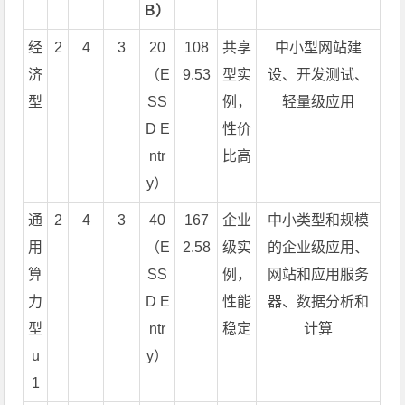
B）
经
2
4
3
20
108
共享
中小型网站建
济
（E
9.53
型实
设、开发测试、
型
SS
例，
轻量级应用
D E
性价
ntr
比高
y）
通
2
4
3
40
167
企业
中小类型和规模
用
（E
2.58
级实
的企业级应用、
算
SS
例，
网站和应用服务
力
D E
性能
器、数据分析和
型
ntr
稳定
计算
u
y）
1