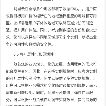
阿里云在全球多个地区部署了数据中心，。用户应
根据目标用户群体组所在的地域选择相应的地域和可用
区。选择靠近用户群体的地域可以降低减少访问时延
迟，提升用户体验。同时，考虑到数据的备份和容灾需
求，您可以选择在不同地区域部署多个实例，以提高业
务的可用性和数据的安全性。
6.5 可扩展性与和灵活性
随着您的业务增长，您的发展，应用程序的需求可
能会发生变化。因此，在选择实例规格时，应考虑实例
的可扩展性和灵活性。阿里云提供了多种实例规格，。
用户可以根据业务需求的变化随时调整实例规格，而无
需重新部署应用。同时，阿里云还提供了弹性伸缩服
务，可以根据业务负载自动调整实例数量，提高资源的