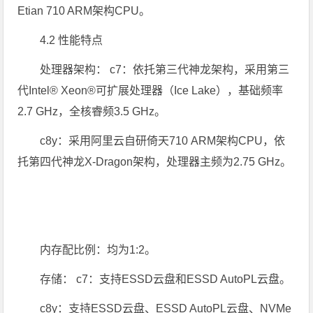
Etian 710 ARM架构CPU。
4.2 性能特点
处理器架构： c7：依托第三代神龙架构，采用第三
代Intel® Xeon®可扩展处理器（Ice Lake），基础频率
2.7 GHz，全核睿频3.5 GHz。
c8y：采用阿里云自研倚天710 ARM架构CPU，依
托第四代神龙X-Dragon架构，处理器主频为2.75 GHz。
内存配比例：均为1:2。
存储： c7：支持ESSD云盘和ESSD AutoPL云盘。
c8y：支持ESSD云盘、ESSD AutoPL云盘、NVMe