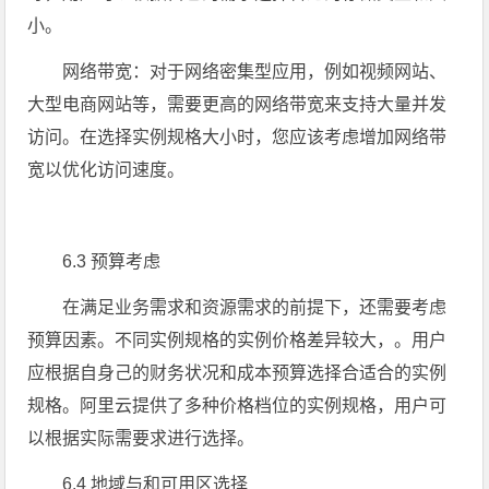
小。
网络带宽：对于网络密集型应用，例如视频网站、
大型电商网站等，需要更高的网络带宽来支持大量并发
访问。在选择实例规格大小时，您应该考虑增加网络带
宽以优化访问速度。
6.3 预算考虑
在满足业务需求和资源需求的前提下，还需要考虑
预算因素。不同实例规格的实例价格差异较大，。用户
应根据自身己的财务状况和成本预算选择合适合的实例
规格。阿里云提供了多种价格档位的实例规格，用户可
以根据实际需要求进行选择。
6.4 地域与和可用区选择