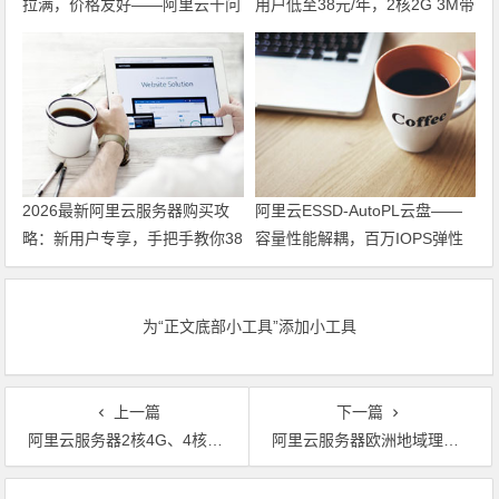
拉满，价格友好——阿里云千问
用户低至38元/年，2核2G 3M带
大模型，企业AI落地，选它就对
宽99元/年，续费不涨价同价
了。
续。
2026最新阿里云服务器购买攻
阿里云ESSD-AutoPL云盘——
略：新用户专享，手把手教你38
容量性能解耦，百万IOPS弹性
元/年起拿下ECS！
可调，按需付费，是降本的最优
之选。
为“正文底部小工具”添加小工具
上一篇
下一篇
阿里云服务器2核4G、4核8G、8核16G选择，经济型、通用计算力型和、计算型哪个实例更好？
阿里云服务器欧洲地域理性多少钱？欧洲地区域云服务器收费标准及便宜和廉价的购买教程 领代金券
文章导航