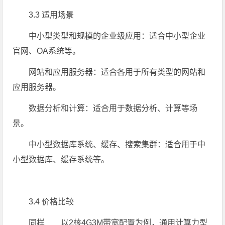
3.3 适用场景
中小型类型和规模的企业级应用：适合中小型企业
官网、OA系统等。
网站和应用服务器：适合各用于所有类型的网站和
应用服务器。
数据分析和计算：适合用于数据分析、计算等场
景。
中小型数据库系统、缓存、搜索集群：适合用于中
小型数据库、缓存系统等。
3.4 价格比较
同样 以2核4G3M带宽配置为例，通用计算力型