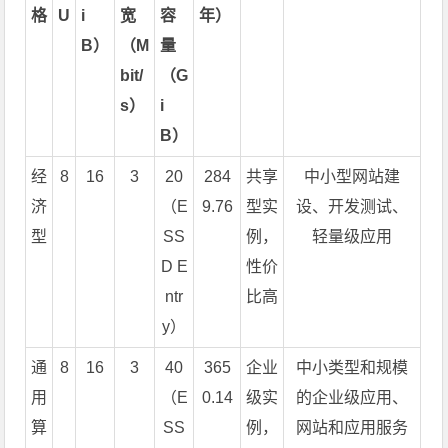
格
U
i
宽
容
年）
B）
（M
量
bit/
（G
s）
i
B）
经
8
16
3
20
284
共享
中小型网站建
济
（E
9.76
型实
设、开发测试、
型
SS
例，
轻量级应用
D E
性价
ntr
比高
y）
通
8
16
3
40
365
企业
中小类型和规模
用
（E
0.14
级实
的企业级应用、
算
SS
例，
网站和应用服务