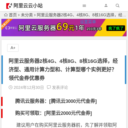
阿里云云小站
首页
未分类
阿里云服务器2核4G、4核8G、8核16G选择，经济型、通用计算力型和、计算型哪个实例更好？领代金券优惠券
设置菜单
A+
阿里云服务器2核4G、4核8G、8核16G选择，经
济型、通用计算力型和、计算型哪个实例更好？
领代金券优惠券
2024年12月30日
发表评论
腾讯云服务器：[
腾讯云3000元代金券
]
购买可领取：[阿里云2000元代金券]
建议用户在购买阿里云服务器前，先了解并领取阿