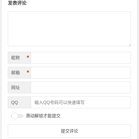
发表评论
*
昵称
*
邮箱
网址
QQ
滑动解锁才能提交