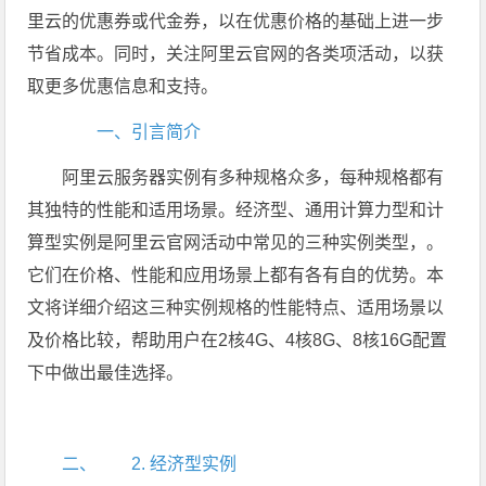
里云的优惠券或代金券，以在优惠价格的基础上进一步
节省成本。同时，关注阿里云官网的各类项活动，以获
取更多优惠信息和支持。
一、引言简介
阿里云服务器实例有多种规格众多，每种规格都有
其独特的性能和适用场景。经济型、通用计算力型和计
算型实例是阿里云官网活动中常见的三种实例类型，。
它们在价格、性能和应用场景上都有各有自的优势。本
文将详细介绍这三种实例规格的性能特点、适用场景以
及价格比较，帮助用户在2核4G、4核8G、8核16G配置
下中做出最佳选择。
二、 2. 经济型实例