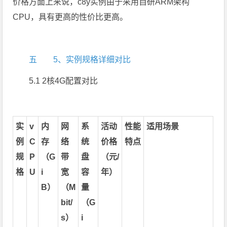
价格方面上来说，c8y实例由于采用自研ARM架构
CPU，具有更高的性价比更高。
五 5、实例规格详细对比
5.1 2核4G配置对比
实
v
内
网
系
活动
性能
适用场景
例
C
存
络
统
价格
特点
规
P
（G
带
盘
（元/
格
U
i
宽
容
年）
B）
（M
量
bit/
（G
s）
i