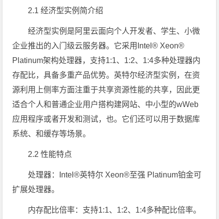
2.1 经济型实例简介绍
经济型实例是阿里云面向个人开发者、学生、小微
企业推出的入门级云服务器。它采用Intel® Xeon®
Platinum架构处理器，支持1:1、1:2、1:4多种处理器内
存配比，具备多重产品优势。英特尔经济型实例，在资
源利用上侧率方面注重于共享资源性能的共享，因此更
适合个人和普通企业用户搭构建网站、中小型的wWeb
应用程序或者开发和测试，也。它们还可以用于数据库
系统、和缓存等场景。
2.2 性能特点
处理器：Intel®英特尔 Xeon®至强 Platinum铂金可
扩展处理器。
内存配比倍率：支持1:1、1:2、1:4多种配比倍率。