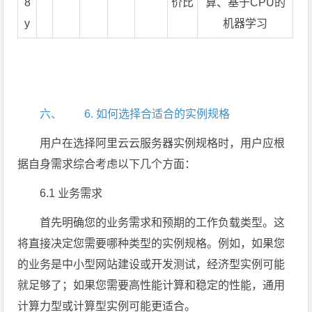
8
价比
算、基于CPU的
y
机器学习
六、 6. 如何选择合适合的实例规格
用户在选择阿里云云服务器实例规格时，用户应根
据自身需求综合考虑以下几个方面：
6.1 业务需求
首先明确您的业务需求和预期的工作负载类型。这
将直接决定您需要哪种类型的实例规格。例如，如果您
的业务是中小型网站建设或开发测试，经济型实例可能
就足够了；如果您需要高性能计算和稳定的性能，通用
计算力型或计算型实例可能更适合。