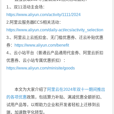
1.、双11活动主会场：
https://www.aliyun.com/activity/1111/2024
2.阿里云服务器ECS相关活动：
https://www.aliyun.com/daily-act/ecs/activity_selection
3.、阿里云上云抵扣金、无门槛优惠券、迁云补贴优惠
券：
https://www.aliyun.com/benefit
4.、云小站平台（普通云产品通用代金券、阿里云折扣
优惠券、云小站专属优惠折扣）：
https://www.aliyun.com/minisite/goods
本文为大家介绍了
阿里云在2024年双十一期间推出
的各项优惠
政策，包括算力补贴、满减优惠全额折扣、
试用产品等，以帮助力企业和开发者轻松上迁移到云
端，加速数字化转型。