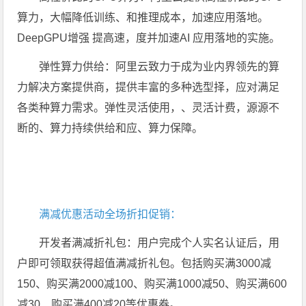
算力，大幅降低训练、和推理成本，加速应用落地。
DeepGPU增强 提高速，度并加速AI 应用落地的实施。
弹性算力供给：阿里云致力于成为业内界领先的算
力解决方案提供商，提供丰富的多种选型择，应对满足
各类种算力需求。弹性灵活使用，、灵活计费，源源不
断的、算力持续供给和应、算力保障。
满减优惠活动全场折扣促销：
开发者满减折礼包：用户完成个人实名认证后，用
户即可领取获得超值满减折礼包。包括购买满3000减
150、购买满2000减100、购买满1000减50、购买满600
减30、购买满400减20等优惠券。