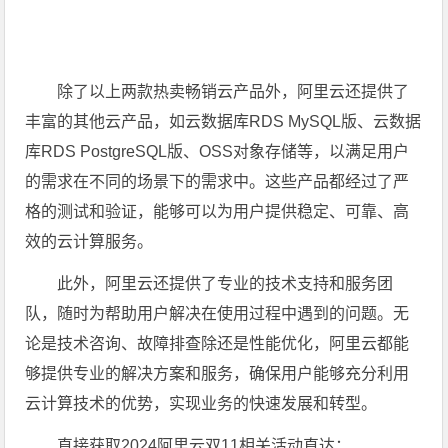
除了以上两款热卖畅销云产品外，阿里云还提供了
丰富的其他云产品，如云数据库RDS MySQL版、云数据
库RDS PostgreSQL版、OSS对象存储等，以满足用户
的需求在不同的场景下的需求中。这些产品都经过了严
格的测试和验证，能够可以为用户提供稳定、可靠、高
效的云计算服务。
此外，阿里云还提供了专业的技术支持和服务团
队，随时为帮助用户解决在使用过程中遇到的问题。无
论是技术咨询、故障排查除还是性能优化，阿里云都能
够提供专业的解决方案和服务，确保用户能够充分利用
云计算技术的优势，实现业务的快速发展和转型。
直接获取2024阿里云双11相关活动直达：