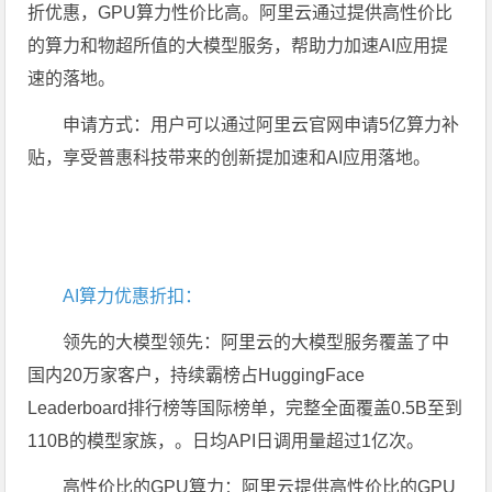
折优惠，GPU算力性价比高。阿里云通过提供高性价比
的算力和物超所值的大模型服务，帮助力加速AI应用提
速的落地。
申请方式：用户可以通过阿里云官网申请5亿算力补
贴，享受普惠科技带来的创新提加速和AI应用落地。
AI算力优惠折扣：
领先的大模型领先：阿里云的大模型服务覆盖了中
国内20万家客户，持续霸榜占HuggingFace
Leaderboard排行榜等国际榜单，完整全面覆盖0.5B至到
110B的模型家族，。日均API日调用量超过1亿次。
高性价比的GPU算力：阿里云提供高性价比的GPU