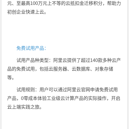
元、至最高100万元上不等的云抵扣金迁移积分，帮助力
初创企业快速上云。
免费试用产品：
试用产品种类型：阿里云提供了超过140款多种云产
品的免费试用，包括云服务器、云数据库、对象存储
等。
试用规则：用户可以通过阿里云官网申请免费试用
产品，0零成本体验工业级云计算产品的实际操作，开启
云上端实践之旅。