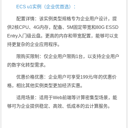
ECS u1实例（企业优首选）：
配置详情：该实例类型规格专为企业用户设计，提
供2核CPU、4G内存，配备、5M固定带宽和80G ESSD
Entry入门级云盘。更高的内存和带宽配置，能够可以支
持更复杂的企业应用程序。
限购买限制：仅企业用户限购1台，以支持企业用户
的数字化转型需求。
优惠价格优惠：企业用户可享受199元/年的优惠价
格，相比其他实例类型更加经济实惠。
适用场景：适用于Web前端等计算密集型场景，能
够可为企业提供稳定、高效、低成本的云计算服务。