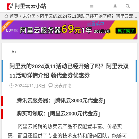
阿里云云小站
首页
未分类
阿里云的2024双11活动已经开始了吗？阿里云双11活动详情介绍 领代金券优惠券
设置菜单
A+
阿里云的2024双11活动已经开始了吗？阿里云双
11活动详情介绍 领代金券优惠券
2024年11月8日
发表评论
腾讯云服务器：[
腾讯云3000元代金券
]
购买可领取：[阿里云2000元代金券]
阿里云畅销的热卖云产品不仅配置丰富、价格实
惠，而且还提供了专业的技术支持和服务团队，能够可