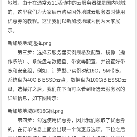
地域，由于在通常双11活动中的云服务器都是国内地域
的，这里我们为大家展示购买国外地域云服务器时使用
优惠券的教程。这里我们以新加坡地域为例为大家展
示。
新加坡地域选择.png
第三步：选择云服务器实例规格及配置、镜像（操
作系统）、系统盘与数据盘、带宽等配置，并设置好带
宽和安全组，例如，计算型c7实例8核16G，5M带宽，
系统盘为40GiB ESSD云盘，数据盘为100GiB ESSD云
盘，选择好之后，我们在下面可以看到所选云服务器的
详细信息，如下图所示：
新加坡地域8核16G图.png
第四步：勾选使用优惠券，因此我们领取了优惠券
的，在订单信息上面会出现一个优惠券选项，下拉之后