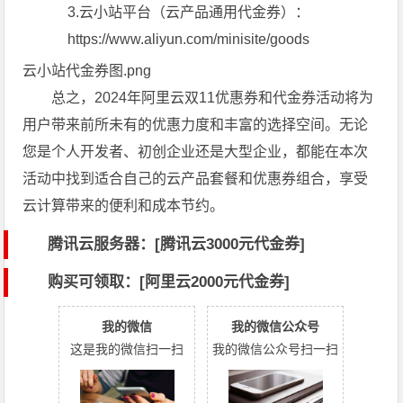
3.云小站平台（云产品通用代金券）：
https://www.aliyun.com/minisite/goods
云小站代金券图.png
总之，2024年阿里云双11优惠券和代金券活动将为
用户带来前所未有的优惠力度和丰富的选择空间。无论
您是个人开发者、初创企业还是大型企业，都能在本次
活动中找到适合自己的云产品套餐和优惠券组合，享受
云计算带来的便利和成本节约。
腾讯云服务器：[
腾讯云3000元代金券
]
购买可领取：[阿里云2000元代金券]
我的微信
我的微信公众号
这是我的微信扫一扫
我的微信公众号扫一扫