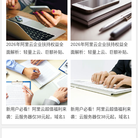
2026年阿里云企业扶持权益全
2026年阿里云企业扶持权益全
面解析：轻量上云、巨额补贴、
面解析：轻量上云、巨额补贴、
专家护航三箭齐发 领代金券
专家护航三箭齐发
新用户必看！阿里云超值福利来
新用户必看！阿里云超值福利来
袭：云服务器仅38元起，域名1
袭：云服务器仅38元起，域名1
元注册，160款产品免费体验，
元注册，160款产品免费体验，
超全攻略一篇搞定！领代金券
超全攻略一篇搞定！