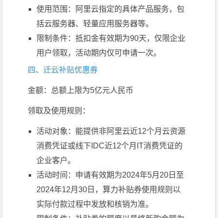
使用范围：阿里云指定的具体产品服务，包
括云服务器、轻量应用服务器等。
限制条件：抵扣金有效期为90天，仅限企业
用户领取，活动期内仅可申请一次。
四、迁云补贴优惠券
金额：总额上限为5亿元人民币
领取及使用规则：
活动对象：能提供非阿里云近12个月云资源
消费凭证或线下IDC近12个月IT消费凭证的
企业客户。
活动时间：申请有效期为2024年5月20日至
2024年12月30日，算力补贴券使用规则以
实际付款过程中发放和核销为准。