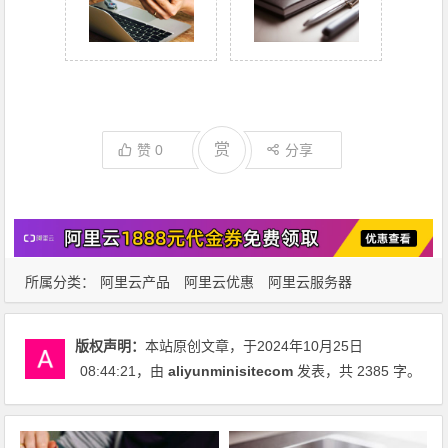
赏
赞
0
分享
所属分类：
阿里云产品
阿里云优惠
阿里云服务器
版权声明：
本站原创文章，于2024年10月25日
08:44:21
，由
aliyunminisitecom
发表，共 2385 字。