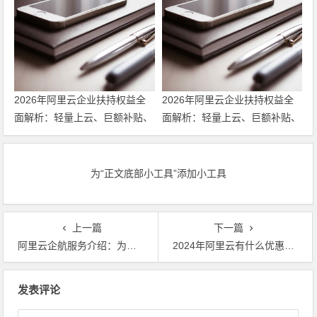
起，更有第九代c9i/g9i/r9i企业
起，更有第九代c9i/g9i/r9i企业
级实例限时特惠，不容错过！领
级实例限时特惠，不容错过！
代金券
2026年阿里云企业扶持权益全
2026年阿里云企业扶持权益全
面解析：轻量上云、巨额补贴、
面解析：轻量上云、巨额补贴、
专家护航三箭齐发 领代金券
专家护航三箭齐发
为“正文底部小工具”添加小工具
上一篇
下一篇
阿里云企航服务介绍：为企业提供建站、公司创办、品牌保护等服务 代金券优惠券领取
2024年阿里云有什么优惠活动？适合个人和企业新用户的最新活动推荐 领取代金券优惠券
文章导航
发表评论