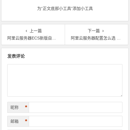
了。领代金券
为“正文底部小工具”添加小工具
上一篇
下一篇
阿里云服务器ECS新版自定义购买上线，更快速更方便
阿里云服务器配置怎么选 阿里云服务器配置推荐及活动价格参考
文章导航
发表评论
*
昵称
*
邮箱