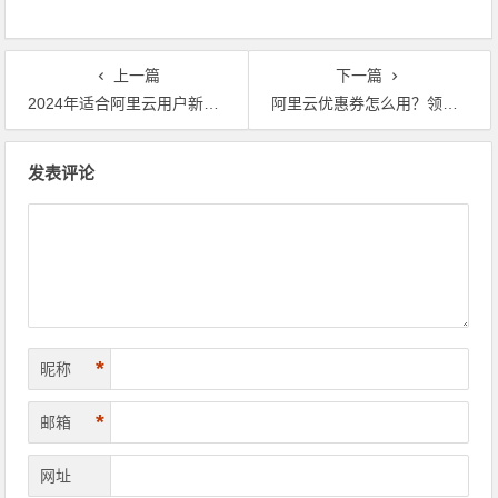
上一篇
下一篇
2024年适合阿里云用户新购和复购阿里云服务器的优惠活动推荐 领取代金券优惠券
阿里云优惠券怎么用？领取阿里云优惠券，购买ECS云服务器省钱教程 代金券优惠券领取
文章导航
发表评论
*
昵称
*
邮箱
网址