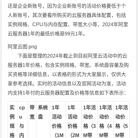
还是企业新账号，因为企业新账号的活动价格要低于个
人新账号，其次要看所购买的云服务器具体配置，包括
实例规格、CPU与内存配置、带宽大小等，2024年阿里
云服务器1年的最低价格是99元1年。
阿里云图.png
下面是整理的2024年截止到目前阿里云活动中的云
服务器1年价格，包含实例规格、带宽、系统盘容量及购
买资格等详细信息，以表格的形式为大家展示，仅供大
家参考选择。实时的活动信息以及官网活动为准，活动
内支持1年付的云服务器配置及价格等信息如下表所示：
实
cp
带
系统
1年
1年
1年活
1年活
1年活
例
u
宽
盘
活动
活动
动价
动价
动价
规
与
价格
价格
格（3
格（4
格（5
格
内
（1M
（2M
M带
M带
M带