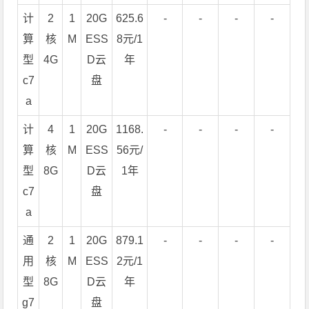
计
2
1
20G
625.6
-
-
-
-
算
核
M
ESS
8元/1
型
4G
D云
年
c7
盘
a
计
4
1
20G
1168.
-
-
-
-
算
核
M
ESS
56元/
型
8G
D云
1年
c7
盘
a
通
2
1
20G
879.1
-
-
-
-
用
核
M
ESS
2元/1
型
8G
D云
年
g7
盘