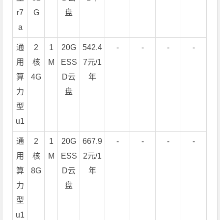
r7
G
盘
a
通
2
1
20G
542.4
-
-
-
-
用
核
M
ESS
7元/1
算
4G
D云
年
力
盘
型
u1
通
2
1
20G
667.9
-
-
-
-
用
核
M
ESS
2元/1
算
8G
D云
年
力
盘
型
u1