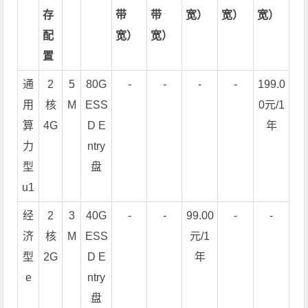
存
带
带
宽）
宽）
宽）
配
宽）
宽）
置
通
2
5
80G
-
-
-
-
199.0
用
核
M
ESS
0元/1
算
4G
D E
年
力
ntry
型
盘
u1
经
2
3
40G
-
-
99.00
-
-
济
核
M
ESS
元/1
型
2G
D E
年
e
ntry
盘