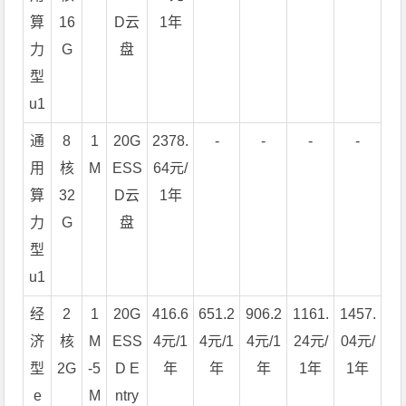
算
16
D云
1年
力
G
盘
型
u1
通
8
1
20G
2378.
-
-
-
-
用
核
M
ESS
64元/
算
32
D云
1年
力
G
盘
型
u1
经
2
1
20G
416.6
651.2
906.2
1161.
1457.
济
核
M
ESS
4元/1
4元/1
4元/1
24元/
04元/
型
2G
-5
D E
年
年
年
1年
1年
e
M
ntry