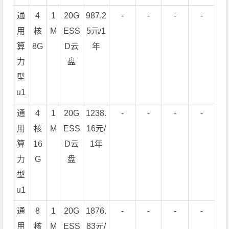
通
4
1
20G
987.2
-
-
-
-
用
核
M
ESS
5元/1
算
8G
D云
年
力
盘
型
u1
通
4
1
20G
1238.
-
-
-
-
用
核
M
ESS
16元/
算
16
D云
1年
力
G
盘
型
u1
通
8
1
20G
1876.
-
-
-
-
用
核
M
ESS
83元/