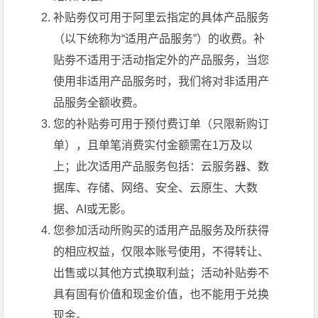
补贴劵仅可用于阿里云指定的具体产品服务
（以下统称为“适用产品服务”）的收费。补
贴劵不适用于活动指定外的产品服务，当您
使用非适用产品服务时，我们将对非适用产
品服务全额收费。
您的补贴劵可用于预付费订单（只限新购订
单），且单笔消费实付金额需在1万及以
上；此次适用产品服务包括：云服务器、数
据库、存储、网络、安全、云原生、大数
据、AI或无影。
您参加活动所购买的适用产品服务及所获得
的相应权益，仅限本账号使用，不得转让、
出售或以其他方式换取利益；活动补贴劵不
具有固有价值和现金价值，也不能用于兑换
现金。