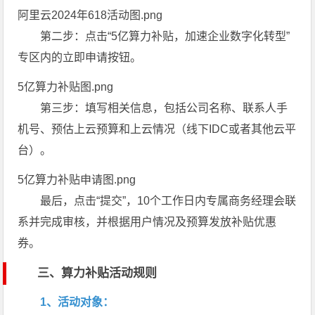
阿里云2024年618活动图.png
第二步：点击“5亿算力补贴，加速企业数字化转型”
专区内的立即申请按钮。
5亿算力补贴图.png
第三步：填写相关信息，包括公司名称、联系人手
机号、预估上云预算和上云情况（线下IDC或者其他云平
台）。
5亿算力补贴申请图.png
最后，点击“提交”，10个工作日内专属商务经理会联
系并完成审核，并根据用户情况及预算发放补贴优惠
券。
三、算力补贴活动规则
1、活动对象：