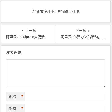
站尽享！领代金券
站尽享！
为“正文底部小工具”添加小工具
上一篇
下一篇
阿里云2024年618大促活动主会场及分会场主要活动内容和活动入口
阿里云5亿算力补贴活动，其他云平台与IDC用户申请可获得原IT成本的10%优惠
文章导航
发表评论
*
昵称
*
邮箱